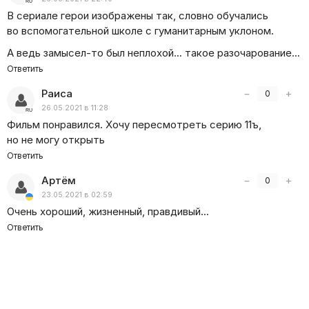
несправедливое обвинение в убийстве, а также
В сериале герои изображены так, словно обучались
заслуженное женское счастье, несмотря ни на что…
во вспомогательной школе с гуманитарным уклоном.
А ведь замысел-то был неплохой… такое разочарование…
Ответить
Раиса
−
+
0
26.05.2021 в 11:28
Фильм понравился. Хочу пересмотреть серию 11ъ,
но не могу открыть
Ответить
Артём
−
+
0
23.05.2021 в 02:59
Очень хороший, жизненный, правдивый…
Ответить