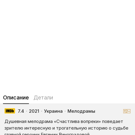
Описание
Детали
7.4
·
2021
·
Украина
·
Мелодрамы
Душевная мелодрама «Счастлива вопреки» поведает
зрителю интересную и трогательную историю о судьбе
главной героини Евгении Виноградовой.