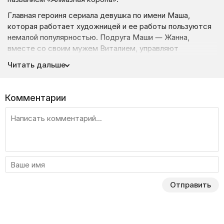
Главная героиня сериала девушка по имени Маша,
которая работает художницей и ее работы пользуются
немалой популярностью. Подруга Маши — Жанна,
вместе со своим мужем Виталием, управляют
ювелирной компанией, которая занимается созданием
Читать дальше
уникальных драгоценных украшений. Жанна занимает
позицию управляющей, а Виталий — обычный ювелир.
Женщина предлагает Маше присоединиться к ним,
Комментарии
на что девушка не долго думая соглашается.
Тем временем Виталий завел себе любовницу
на стороне и когда настал момент делать выбор,
сбежал с ней из города, прихватив с собой практически
все деньги фирмы, выполненные и недоделанные заказы.
Жанна в отчаянии, а Маша хочет изо всех сил помочь
подруге. Она вешает объявление о поиске работы,
Отправить
чтобы получить деньги и как-то уменьшить финансовые
потери Жанны. Девушке звонит незнакомец, который
предлагает ей непыльную работу: присматривать
за квартирой. Однако есть некоторые «но», которые