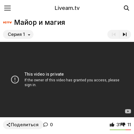
Liveam.tv
Майор и магия
Серия 1
Поделиться
0
31
11