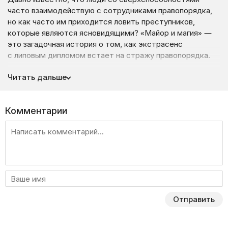
часто взаимодействую с сотрудниками правопорядка,
но как часто им приходится ловить преступников,
которые являются ясновидящими? «Майор и магия» —
это загадочная история о том, как экстрасенс
с липовым дипломом встает на стражу правопорядка.
Майор Антон Амосов отправляется из Москвы в Рязань
Читать дальше
для того, чтобы выполнить важную миссию. Ему
в помощники дают лейтенанта Бычкова, которого все
называют непутевым. Цель двух полицейских — это
Комментарии
ясновидящая Елена, которую легко можно назвать
шарлатанкой. Она имеет липовый диплом о высшем
психологическом образовании, а зарабатывает она тем,
что гадает на будущее, готовит зелья и прочими
магическими вещами. После того, как Антон и Бычков
ее задерживают, молодые люди попадают в аварию,
после которой у Елены открывается «третий глаз».
Но этот дар также становится для девушки
Отправить
и проклятием, ведь теперь она находится в нескольких
шагах от смерти, если не успеет родить ребенка.