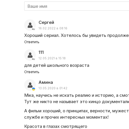
Сергей
16.02.2022 в 08:16
Хороший сериал. Хотелось бы увидеть продолже
Ответить
111
12.05.2021 в 15:18
для детей школьного возраста
Ответить
Амина
13.05.2020 в 01:42
Мiка, научись не искать реалию и историю, а смо
Тут же никто не называет это кинцо документалк
А фильм хороший, о принципах, верности, мужест
службе и прочих интересных моментах!
Красота в глазах смотрящего