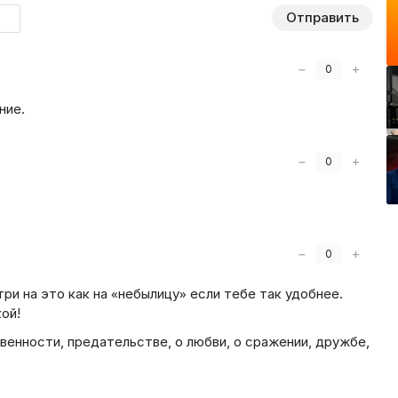
Отправить
−
+
0
ние.
−
+
0
−
+
0
три на это как на «небылицу» если тебе так удобнее.
ой!
венности, предательстве, о любви, о сражении, дружбе,