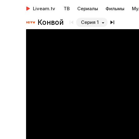
Liveam.tv
ТВ
Сериалы
Фильмы
Му
Конвой
Серия 1