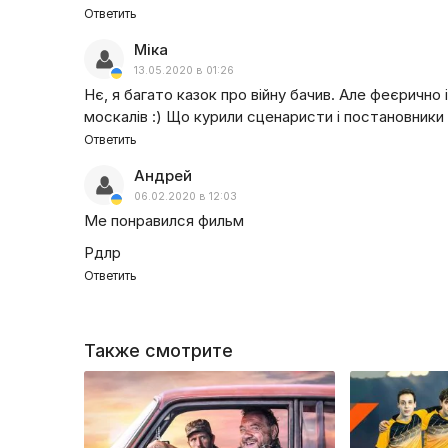
Ответить
Міка
13.05.2020 в 01:26
Нє, я багато казок про війну бачив. Але феєрично 
москалів :) Що курили сценаристи і постановники 
Ответить
Андрей
06.02.2020 в 12:03
Ме понравился фильм
Рдлр
Ответить
Также смотрите