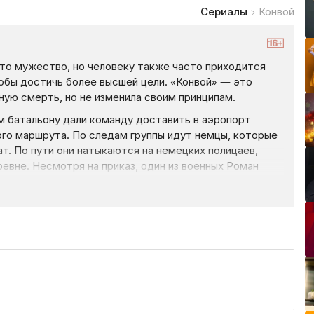
Сериалы
Конвой
то мужество, но человеку также часто приходится
тобы достичь более высшей цели. «Конвой» — это
рную смерть, но не изменила своим принципам.
м батальону дали команду доставить в аэропорт
ого маршрута. По следам группы идут немцы, которые
т. По пути они натыкаются на немецких полицаев,
евне. Несмотря на приказ, один из военных Роман
тправляется на помощь мирным жителям, тем самым
очего группе солдат приходится столкнуться
 ожесточенной схватки оставшимся в живых
 им придется сделать сложный выбор: бросить груз
 пойти на смерть.