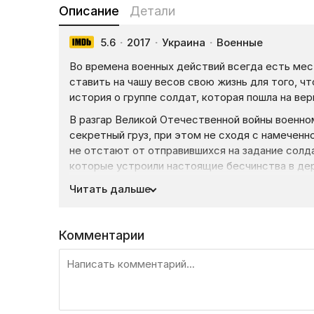
Описание
Детали
5.6
·
2017
·
Украина
·
Военные
Во времена военных действий всегда есть мес
ставить на чашу весов свою жизнь для того, ч
история о группе солдат, которая пошла на ве
В разгар Великой Отечественной войны военно
секретный груз, при этом не сходя с намеченн
не отстают от отправившихся на задание солда
которые устроили настоящие бесчинства в дер
не может поступиться со своей совестью и о
Читать дальше
обрекая себя на трибунал. Но помимо всего пр
в неравном бою с немецкими военными. После
приходится отступать обратно в деревню, где
Комментарии
и людей или же защитить соотечественников и