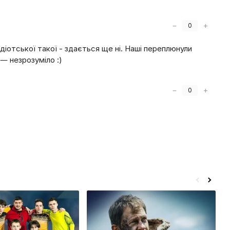
−
+
0
ідіотської такої - здається ще ні. Наші переплюнули
— незрозуміло :)
−
+
0