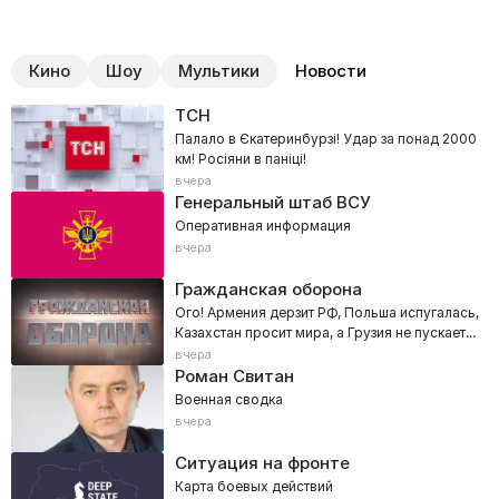
Кино
Шоу
Мультики
Новости
ТСН
Палало в Єкатеринбурзі! Удар за понад 2000
км! Росіяни в паніці!
вчера
Генеральный штаб ВСУ
Оперативная информация
вчера
Гражданская оборона
Ого! Армения дерзит РФ, Польша испугалась,
Казахстан просит мира, а Грузия не пускает
Ани Лорак
вчера
Роман Свитан
Военная сводка
вчера
Ситуация на фронте
Карта боевых действий