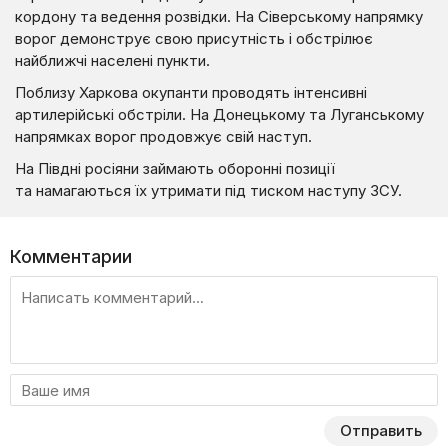
кордону та ведення розвідки. На Сіверському напрямку
ворог демонструє свою присутність і обстрілює
найближчі населені пункти.
Поблизу Харкова окупанти проводять інтенсивні
артилерійські обстріли. На Донецькому та Луганському
напрямках ворог продовжує свій наступ.
На Півдні росіяни займають оборонні позиції
та намагаються їх утримати під тиском наступу ЗСУ.
Комментарии
Отправить