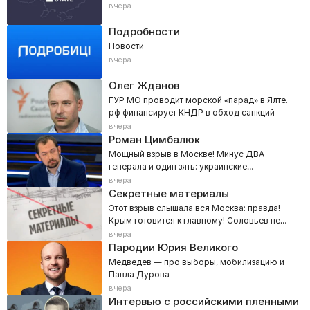
вчера
Подробности
Новости
вчера
Олег Жданов
ГУР МО проводит морской «парад» в Ялте.
рф финансирует КНДР в обход санкций
вчера
Роман Цимбалюк
Мощный взрыв в Москве! Минус ДВА
генерала и один зять: украинские
спецслужбы рвут столицу РФ
вчера
Секретные материалы
Этот взрыв слышала вся Москва: правда!
Крым готовится к главному! Соловьев не
выдержал
вчера
Пародии Юрия Великого
Медведев — про выборы, мобилизацию и
Павла Дурова
вчера
Интервью с российскими пленными