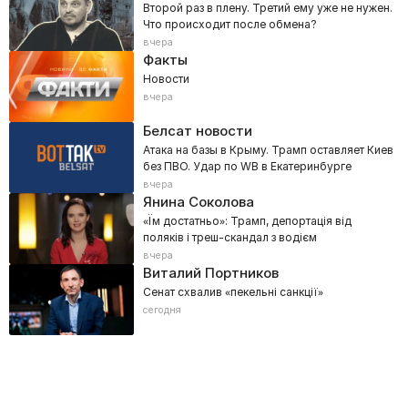
Второй раз в плену. Третий ему уже не нужен.
Что происходит после обмена?
вчера
Факты
Новости
вчера
Белсат новости
Атака на базы в Крыму. Трамп оставляет Киев
без ПВО. Удар по WB в Екатеринбурге
вчера
Янина Соколова
«Їм достатньо»: Трамп, депортація від
поляків і треш-скандал з водієм
вчера
Виталий Портников
Сенат схвалив «пекельні санкції»
сегодня