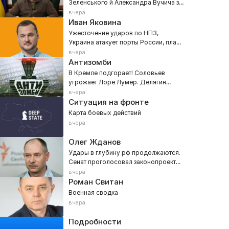
Зеленського й Александра Вучича з
медіа
вчера
Иван Яковина
Ужесточение ударов по НПЗ,
Украина атакует порты России, план
новой мобилизации — 800 тысяч
вчера
Антизомби
В Кремле подгорает! Соловьев
угрожает Лоре Лумер. Делягин
признал провал ПВО РФ
вчера
Ситуация на фронте
Карта боевых действий
вчера
Олег Жданов
Удары в глубину рф продолжаются.
Сенат проголосовал законопроект
про «адские санкции»
вчера
Роман Свитан
Военная сводка
вчера
Подробности