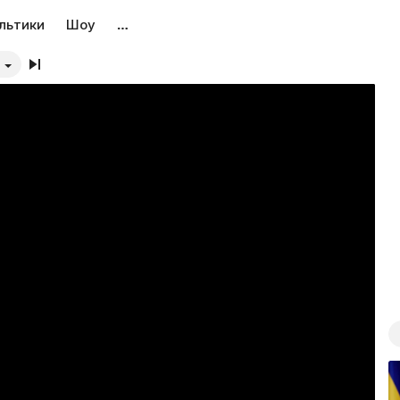
льтики
Шоу
…