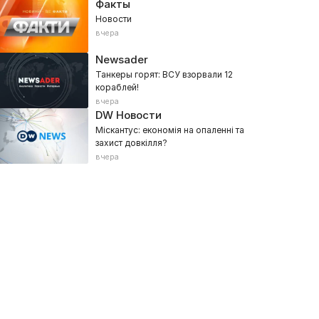
Факты
Новости
вчера
Newsader
Танкеры горят: ВСУ взорвали 12
кораблей!
вчера
DW Новости
Міскантус: економія на опаленні та
захист довкілля?
вчера
ацман
Владимир Зеленский
024, Интервью, Общественно-политическое
2026, Общественно-политическ