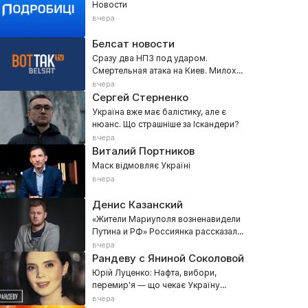
Новости
вчера
Белсат новости
Сразу два НПЗ под ударом.
Смертельная атака на Киев. Милохин
поддержал «Яблоко»
вчера
Сергей Стерненко
Україна вже має балістику, але є
нюанс. Що страшніше за Іскандери?
вчера
Виталий Портников
Маск відмовляє Україні
вчера
Денис Казанский
«Жители Мариуполя возненавидели
Путина и РФ» Россиянка рассказала
о реальных настроениях Донбасса
вчера
Рандеву с Яниной Соколовой
Юрій Луценко: Нафта, вибори,
перемир'я — що чекає Україну
восени 2026
вчера