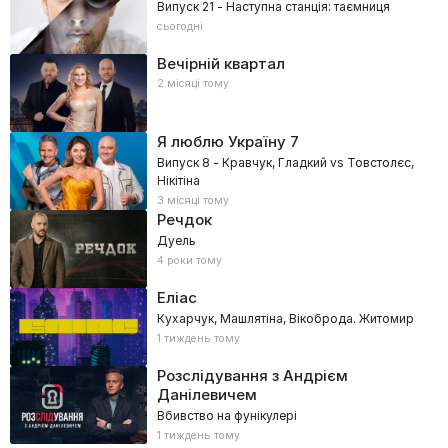
Випуск 21 - Наступна станція: таємниця
сьогодні
Вечірній квартал
2 місяці тому
Я люблю Україну
7
Випуск 8 - Кравчук, Гладкий vs Товстолєс,
Нікітіна
3 місяці тому
Речдок
Дуель
4 роки тому
Еліас
Кухарчук, Машлятіна, Вікоброда. Житомир
1 тиждень тому
Розслідування з Андрієм
Данілевичем
Вбивство на фунікулері
1 тиждень тому