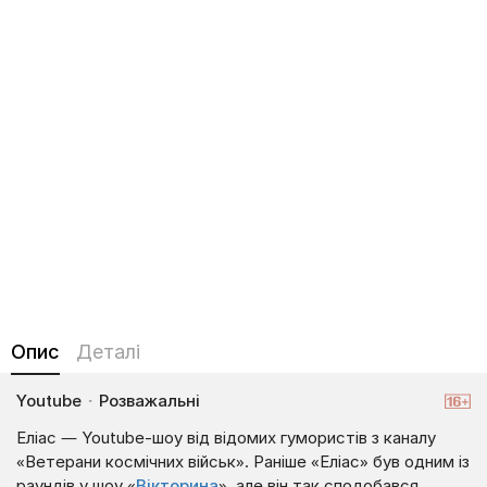
Опис
Деталі
Youtube
·
Розважальні
Еліас — Youtube-шоу від відомих гумористів з каналу
«Ветерани космічних військ». Раніше «Еліас» був одним із
раундів у шоу «
Вікторина
», але він так сподобався