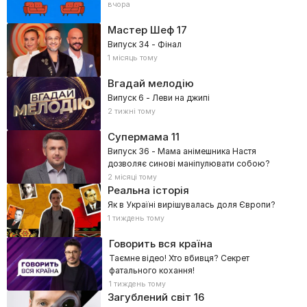
вчора
Мастер Шеф
17
Випуск 34 - Фінал
1 місяць тому
Вгадай мелодію
Випуск 6 - Леви на джипі
2 тижні тому
Супермама
11
Випуск 36 - Мама анімешника Настя
дозволяє синові маніпулювати собою?
2 місяці тому
Реальна історія
Як в Україні вирішувалась доля Європи?
1 тиждень тому
Говорить вся країна
Таємне відео! Хто вбивця? Секрет
фатального кохання!
1 тиждень тому
Загублений світ 16