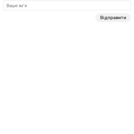
інші розважальні передачі.
Відправити