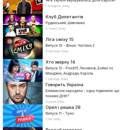
Як в Україні вирішувалась доля Європи?
1 тиждень тому
Клуб Дилетантів
Рудинський, Шевченко
2 тижні тому
Ліга сміху
15
Випуск 10 - Фінал. Частина 2
8 місяців тому
Хто зверху
14
Випуск 12 - Positiff, Люленов, Бойко vs
Мандзюк, Андраде, Кароль
7 місяців тому
Говорить Україна
Близнючок народила - одну підмінили: що
покаже ДНК?
4 роки тому
Орел і решка
28
Випуск 11 - Туніс
1 рік тому
Вгадай мелодію