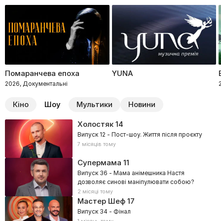
24kz
…
Еко
…
NТА
Помаранчева епоха
YUNA
…
2026, Документальні
Перший автомобільний
Кіно
Шоу
Мультики
Новини
Автоподія.
Холостяк
14
Випуск 12 - Пост-шоу. Життя після проєкту
7 місяців тому
Супермама
11
Випуск 36 - Мама анімешника Настя
дозволяє синові маніпулювати собою?
2 місяці тому
Мастер Шеф
17
Випуск 34 - Фінал