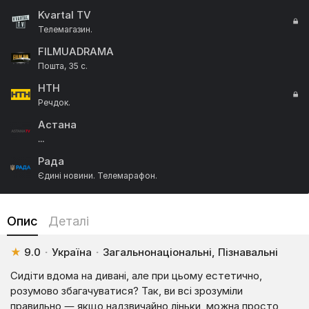
Kvartal TV
Телемагазин.
FILMUADRAMA
Пошта, 35 с.
НТН
Речдок.
Астана
…
Рада
Єдині новини. Телемарафон.
Суспільне Київ
Суспільне Спорт. Новини.
Опис
Деталі
Ми — Україна
Катастрофи. Шанс вижити.
★
9.0
·
Україна
·
Загальнонаціональні, Пізнавальні
УНІАН. Серіал
Сидіти вдома на дивані, але при цьому естетично,
Зниклі, 10 сезон, 4 с.
розумово збагачуватися? Так, ви всі зрозуміли
правильно — якщо надзвичайно ліньки, можна просто
М1