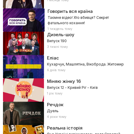
1 місяць тому
Говорить вся країна
Таємне відео! Хто вбивця? Секрет
фатального кохання!
1 тиждень тому
Дизель-шоу
Випуск 190
3 тижні тому
Еліас
Кухарчук, Машлятіна, Вікоброда. Житомир
6 днів тому
Міняю жінку
16
Випуск 12 - Кривий Ріг – Київ
1 рік тому
Речдок
Дуель
4 роки тому
Реальна історія