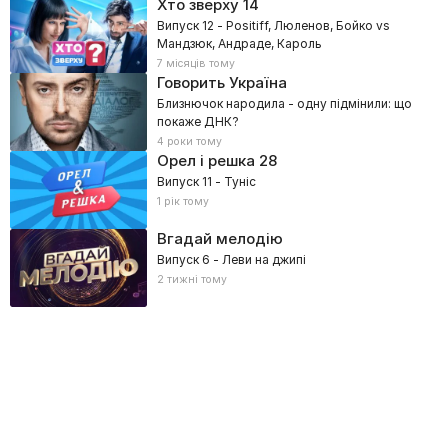
Хто зверху
14
Випуск 12 - Positiff, Люленов, Бойко vs
Мандзюк, Андраде, Кароль
7 місяців тому
Говорить Україна
Близнючок народила - одну підмінили: що
покаже ДНК?
4 роки тому
Орел і решка
28
Випуск 11 - Туніс
1 рік тому
Вгадай мелодію
Випуск 6 - Леви на джипі
2 тижні тому