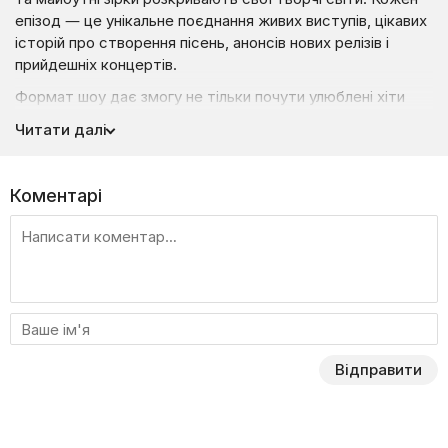
епізод — це унікальне поєднання живих виступів, цікавих
історій про створення пісень, анонсів нових релізів і
прийдешніх концертів.
Формат шоу дає змогу не тільки почути улюблені хіти
в особливих аранжуваннях, а й зазирнути за лаштунки
Читати далі
музичного процесу. На вас чекають ексклюзивні виступи,
несподівані колаборації та прем'єрні виконання треків,
які згодом стануть хітами.
Коментарі
Кожен епізод виходить щомісяця, даруючи глядачам
унікальну можливість відкрити для себе нові імена
та насолодитися творчістю вже улюблених артистів.
Це не просто шоу — це справжня подорож у світ
музики, де кожен акорд пронизаний щирістю, а кожна
нота зворушує до глибини душі.
Приєднуйтесь, щоб бути в епіцентрі музичних подій
Відправити
та відчути, як музика оживає. Дивіться випуски
на Liveam.tv.