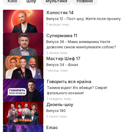
Кіно
Шоу
Мультики
Новини
Холостяк
14
Випуск 12 - Пост-шоу. Життя після проєкту
7 місяців тому
Супермама
11
Випуск 36 - Мама анімешника Настя
дозволяє синові маніпулювати собою?
2 місяці тому
Мастер Шеф
17
Випуск 34 - Фінал
1 місяць тому
Говорить вся країна
Таємне відео! Хто вбивця? Секрет
фатального кохання!
1 тиждень тому
Дизель-шоу
Випуск 190
3 тижні тому
Еліас