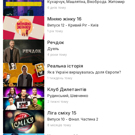
Кухарчук, Машлятіна, Вікоброда. Житомир
6 днів тому
Міняю жінку
16
Випуск 12 - Кривий Ріг – Київ
1 рік тому
Речдок
Дуель
4 роки тому
Реальна історія
Як в Україні вирішувалась доля Європи?
1 тиждень тому
Клуб Дилетантів
Рудинський, Шевченко
2 тижні тому
Ліга сміху
15
Випуск 10 - Фінал. Частина 2
8 місяців тому