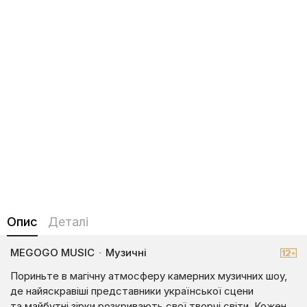
Опис
Деталі
MEGOGO MUSIC
·
Музичні
Пориньте в магічну атмосферу камерних музичних шоу,
де найяскравіші представники української сцени
та майбутні зірки розкривають свої творчі світи. Кожен