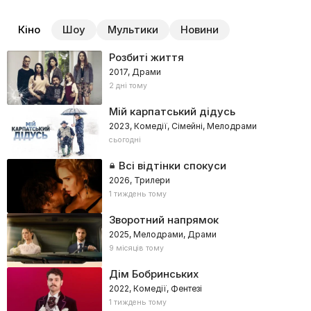
Кіно
Шоу
Мультики
Новини
Розбиті життя
2017, Драми
2 дні тому
Мій карпатський дідусь
2023, Комедії, Сімейні, Мелодрами
сьогодні
Всі відтінки спокуси
2026, Трилери
1 тиждень тому
Зворотний напрямок
2025, Мелодрами, Драми
9 місяців тому
Дім Бобринських
2022, Комедії, Фентезі
1 тиждень тому