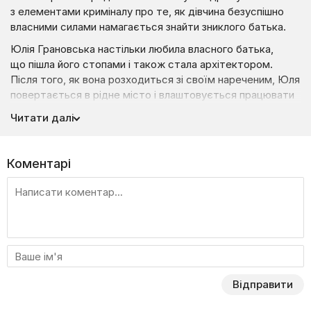
з елементами криміналу про те, як дівчина безуспішно
власними силами намагається знайти зниклого батька.
Юлія Грановська настільки любила власного батька,
що пішла його стопами і також стала архітектором.
Після того, як вона розходиться зі своїм нареченим, Юля
повертається в рідне місто і влаштовується працювати
в ту ж фірму, де колись працював її батько. Нинішній
Читати далі
власник фірми — її вітчим Роман Зайцев. На той час
батько Юлі вважається зниклим безвісти вже
дванадцять років. За версією слідства і матері Юлі,
Коментарі
Грановський вивіз усі гроші з фірми, втікши з ними
до іншої жінки. Головна героїня в це не вірить.
Юля не здається і починає власне розслідування. У фірмі
все ще працює секретар Грановського, до якого вона і
звертається. Нова інформація дає їй поживу для
роздумів і зачіпки, за які вона може розлучитися
з власним життя…
Відправити
Дивіться драматичний міні-серіал «Сліди в минуле» на
нашому сайті Liveam.TV.