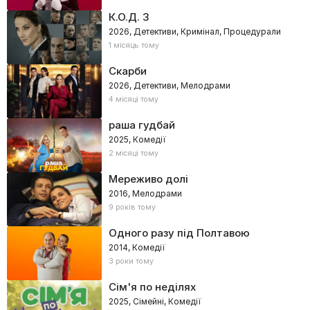
К.О.Д. 3
2026, Детективи, Кримінал, Процедурали
1 місяць тому
Скарби
2026, Детективи, Мелодрами
4 місяці тому
раша гудбай
2025, Комедії
2 місяці тому
Мереживо долі
2016, Мелодрами
9 років тому
Одного разу під Полтавою
2014, Комедії
3 роки тому
Сім'я по неділях
2025, Сімейні, Комедії