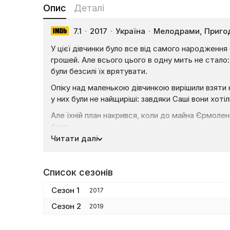
Опис
Деталі
7.1
·
2017
·
Україна
·
Мелодрами, Приго
У цієї дівчинки було все від самого народження
грошей. Але всього цього в одну мить не стало
були безсилі їх врятувати.
Опіку над маленькою дівчинкою вирішили взяти 
у них були не найщиріші: завдяки Саші вони хоті
Але їхній план накрився, коли до майна Єрмолен
було.
Читати далі
Тож тепер Леоніду і Катерині довелося поверну
догодити власній тітці, довелося брати всю на
Одного разу у неї з’явився шанс вступити до ху
Список сезонів
хотіла. У підсумку Олександра вийшла заміж за
Сезон 1
2017
майбутнє для своєї дитини.
Сезон 2
2019
Тепер у героїні залишилося інше, складніше за
Дивитися онлайн усі серії серіалу «Капітанша»