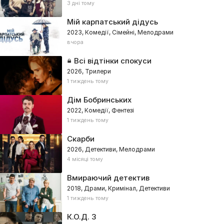
3 дні тому
Мій карпатський дідусь
2023, Комедії, Сімейні, Мелодрами
вчора
Всі відтінки спокуси
2026, Трилери
1 тиждень тому
Дім Бобринських
2022, Комедії, Фентезі
1 тиждень тому
Скарби
2026, Детективи, Мелодрами
4 місяці тому
Вмираючий детектив
2018, Драми, Кримінал, Детективи
1 тиждень тому
К.О.Д. 3