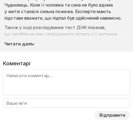
Чудновець. Коли її чоловіка та сина не було вдома
у житлі сталася сильна пожежа. Експерти мають
підстави вважати, що підпал був здійснений навмисно.
Також у ході розслідування тест ДНК показав,
що загибла не має спорідненого зв’язку з її дитиною.
Тепер агенти повинні з’ясувати, кому належить тіло,
Читати далі
що згоріло? Невже Оксана не рідна мати синові?
Чи в квартирі згорів хтось інший?
Коментарі
Відправити