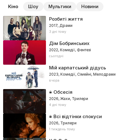
Кіно
Шоу
Мультики
Новини
Розбиті життя
2017, Драми
3 дні тому
Дім Бобринських
2022, Комедії, Фентезі
сьогодні
Мій карпатський дідусь
2023, Комедії, Сімейні, Мелодрами
вчора
Обсесія
2026, Жахи, Трилери
4 дні тому
Всі відтінки спокуси
2026, Трилери
1 тиждень тому