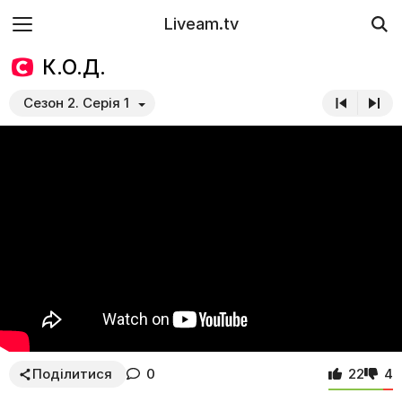
Liveam.tv
К.О.Д.
Сезон 2. Серія 1
Поділитися
0
22
4