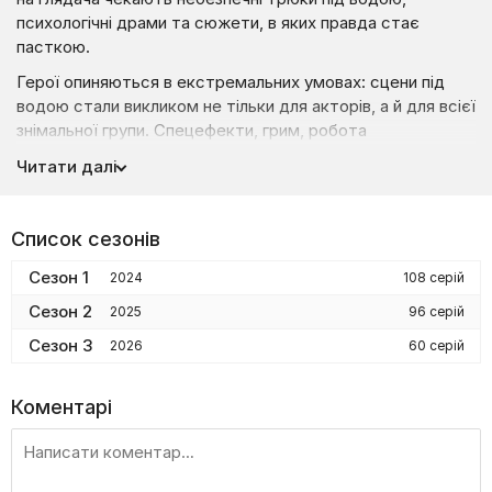
психологічні драми та сюжети, в яких правда стає
пасткою.
Герої опиняються в екстремальних умовах: сцени під
водою стали викликом не тільки для акторів, а й для всієї
знімальної групи. Спецефекти, грим, робота
каскадерів — усе це посилює напругу. Тим часом
Читати далі
Шаблій, балансуючи між життям і смертю, потрапляє
в потойбічну реальність 1996 року. Що це — ілюзія
чи розгадка давнього злочину?
Список сезонів
Крижане серце майора Римара розморожується від
Сезон 1
2024
108 серій
кохання — і несподіваного батьківства. Але замість
щастя приходить загроза, яку він не може передбачити.
Сезон 2
2025
96 серій
А Полянський переживає замах просто в ефірі. Хто хоче
Сезон 3
2026
60 серій
його смерті і чому?
Також з’являється новий персонаж — криміналіст
Коментарі
Денисюк, який розкриється не відразу. Не пропустіть!