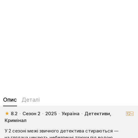
Опис
Деталі
★
8.2
·
Сезон 2
·
2025
·
Україна
·
Детективи,
Кримінал
У 2 сезоні межі звичного детектива стираються —
на глядача чекають небезпечні трюки під водою,