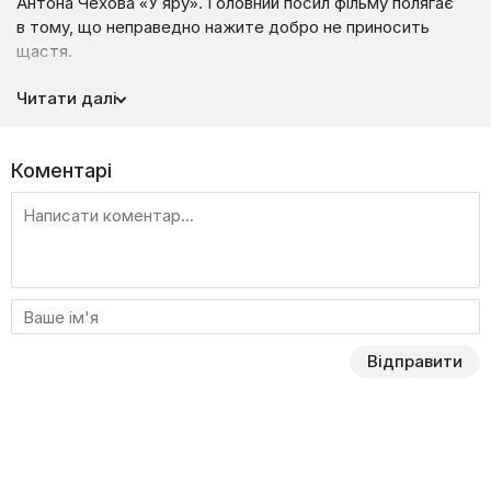
Антона Чехова «У яру». Головний посил фільму полягає
в тому, що неправедно нажите добро не приносить
щастя.
Дії сюжету фільму розвиваються в дев’ятнадцятому
Читати далі
столітті, а його головними героями є багатий, але скупий
сільський міщанин Григорій Петрович Цибукін та його
сім’я — дружина Варвара, сини Онисим і Степан, а також
Коментарі
невістки Липа та Ксенія. Сенсом життя Григорія
Петровича є гроші, і він постійно шукає праведні і
не праведні способи примноження свого капіталу. Ось
тільки незліченні матеріальні блага так і не зуміли
принести щастя йому та його родині, а, навпаки, лише є
джерелом бід.
Фільм «Господи, прости нас грішних» не підійде для тих,
Відправити
хто хоче розслабитися під легке кіно, адже
ця кінокартина змушує замислитися про свої життєві
цінності та моральні принципи.