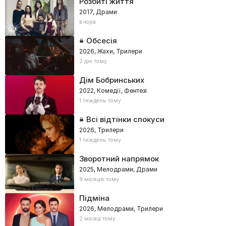
Розбиті життя
2017, Драми
вчора
Обсесія
2026, Жахи, Трилери
2 дні тому
Дім Бобринських
2022, Комедії, Фентезі
1 тиждень тому
Всі відтінки спокуси
2026, Трилери
1 тиждень тому
Зворотний напрямок
2025, Мелодрами, Драми
9 місяців тому
Підміна
2026, Мелодрами, Трилери
2 місяці тому