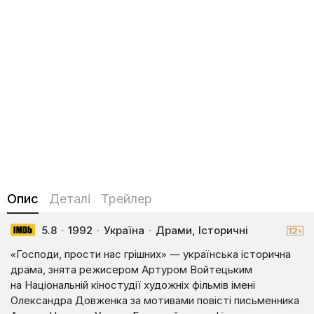
Опис
Деталі
Трейлер
5.8
·
1992
·
Україна
·
Драми, Історичні
«Господи, прости нас грішних» — українська історична
драма, знята режисером Артуром Войтецьким
на Національній кіностудії художніх фільмів імені
Олександра Довженка за мотивами повісті письменника