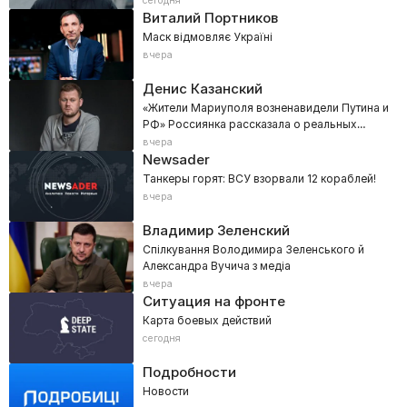
сегодня
Виталий Портников
Маск відмовляє Україні
вчера
Денис Казанский
«Жители Мариуполя возненавидели Путина и
РФ» Россиянка рассказала о реальных
настроениях Донбасса
вчера
Newsader
Танкеры горят: ВСУ взорвали 12 кораблей!
вчера
Владимир Зеленский
Спілкування Володимира Зеленського й
Александра Вучича з медіа
вчера
Ситуация на фронте
Карта боевых действий
сегодня
Подробности
Новости