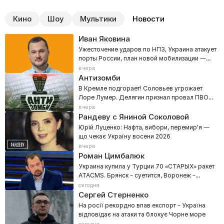
Кино
Шоу
Мультики
Новости
Иван Яковина
Ужесточение ударов по НПЗ, Украина атакует
порты России, план новой мобилизации —
800 тысяч
вчера
Антизомби
В Кремле подгорает! Соловьев угрожает
Лоре Лумер. Делягин признал провал ПВО
РФ
вчера
Рандеву с Яниной Соколовой
Юрій Луценко: Нафта, вибори, перемир'я —
що чекає Україну восени 2026
вчера
Роман Цимбалюк
Украина купила у Турции 70 «СТАРЫХ» ракет
ATACMS. Брянск – суетится, Воронеж –
нервничает!
сегодня
Сергей Стерненко
На росії рекордно впав експорт – Україна
відповідає на атаки та блокує Чорне море