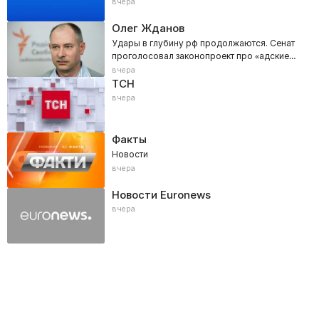
вчера
Олег Жданов
Удары в глубину рф продолжаются. Сенат
проголосовал законопроект про «адские
санкции»
вчера
ТСН
вчера
Факты
Новости
вчера
Новости Euronews
вчера