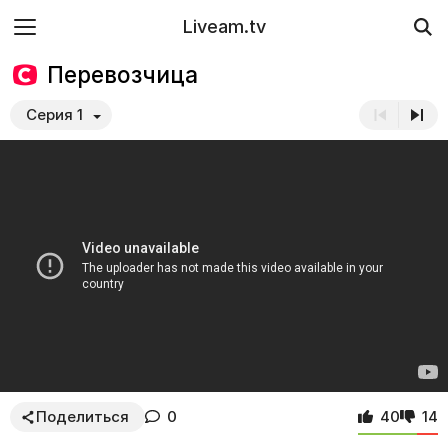
Liveam.tv
Перевозчица
Серия 1
Поделиться
0
40
14