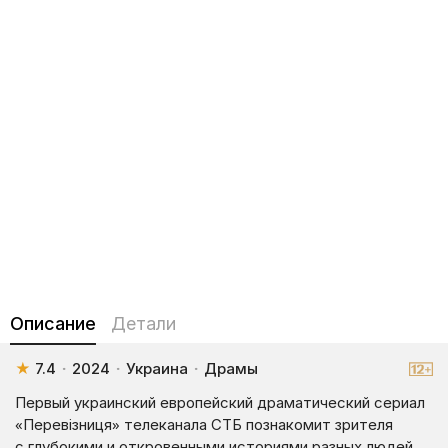
Описание
Детали
★
7.4
·
2024
·
Украина
·
Драмы
Первый украинский европейский драматический сериал
«Перевізниця» телеканала СТБ познакомит зрителя
с глубокими и откровенными историями разных людей,