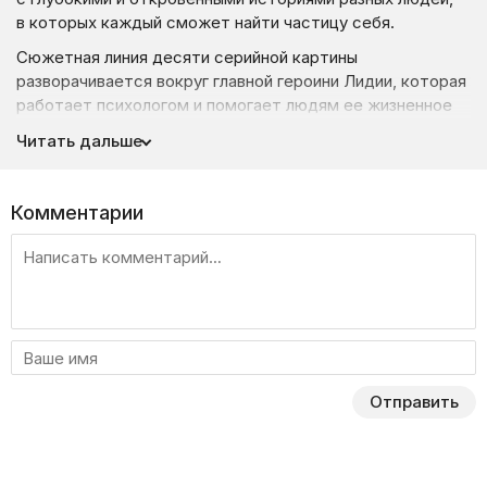
в которых каждый сможет найти частицу себя.
Сюжетная линия десяти серийной картины
разворачивается вокруг главной героини Лидии, которая
работает психологом и помогает людям ее жизненное
предназначение. Однако во время полномасштабного
Читать дальше
вторжения россии в Украину жизнь женщины, как и всех
украинцев меняется, перевернувшись с ног на голову.
Героиня принимает важное для себя решение
Комментарии
оставаться в стране и стать перевозчицей для других
нуждающихся в помощи.
В каждой серии Лидия знакомится с новыми людьми
и открывает их впечатляющие уникальные истории.
На ее глазах разворачиваются трогательные
драматические жизненные события, которые
не оставят равнодушными ни украинского зрителя,
Отправить
ни европейского. Ведь каждый прямо или косвенно,
но имеет в своем опыте что-то очень похожее.
Женщина помогает своим попутчикам не только
добиться конечной точки маршрута, но и решить личные