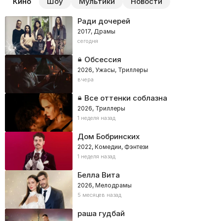
Кино
Шоу
Мультики
Новости
Ради дочерей
2017, Драмы
сегодня
Обсессия
2026, Ужасы, Триллеры
вчера
Все оттенки соблазна
2026, Триллеры
1 неделя назад
Дом Бобринских
2022, Комедии, Фэнтези
1 неделя назад
Белла Вита
2026, Мелодрамы
5 месяцев назад
раша гудбай