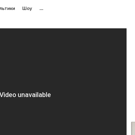
льтики
Шоу
…