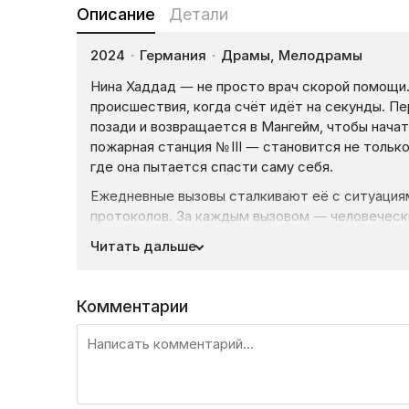
Описание
Детали
2024
·
Германия
·
Драмы, Мелодрамы
Нина Хаддад — не просто врач скорой помощи.
происшествия, когда счёт идёт на секунды. П
позади и возвращается в Мангейм, чтобы начат
пожарная станция № III — становится не тольк
где она пытается спасти саму себя.
Ежедневные вызовы сталкивают её с ситуация
протоколов. За каждым вызовом — человеческ
Ребёнок, который молча страдает. Женщина, 
Читать дальше
за последнюю надежду. И везде — Нина, котор
теряются.
Комментарии
«Die Notärztin» — это не просто сериал о спас
чем рану. О женщине, которая спасает других —