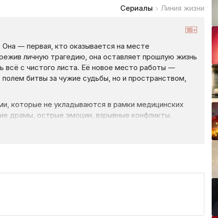
Сериалы
Линия жизни
 Она — первая, кто оказывается на месте
ережив личную трагедию, она оставляет прошлую жизнь
ь всё с чистого листа. Её новое место работы —
о полем битвы за чужие судьбы, но и пространством,
ми, которые не укладываются в рамки медицинских
ие драмы, острые эмоции, взрывные конфликты.
стремящаяся исчезнуть. Мужчина, цепляющийся
ая должна оставаться сильной, когда другие
ателях. Это история о тех, кто видит человека раньше,
 и учится не забывать о себе.