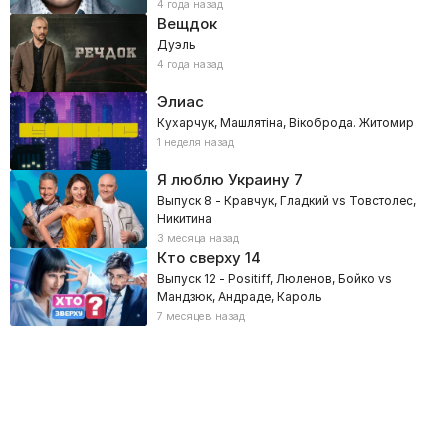
4 года назад
Вещдок
Дуэль
4 года назад
Элиас
Кухарчук, Машлятіна, Вікоброда. Житомир
1 неделя назад
Я люблю Украину
7
Выпуск 8 - Кравчук, Гладкий vs Товстолес,
Никитина
3 месяца назад
Кто сверху
14
Выпуск 12 - Positiff, Люленов, Бойко vs
Мандзюк, Андраде, Кароль
7 месяцев назад