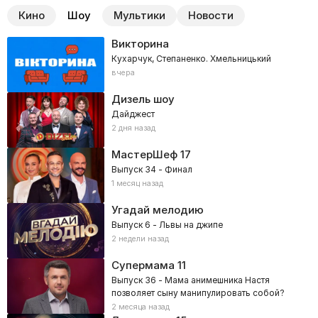
Кино
Шоу
Мультики
Новости
Викторина
Кухарчук, Степаненко. Хмельницький
вчера
Дизель шоу
Дайджест
2 дня назад
МастерШеф
17
Выпуск 34 - Финал
1 месяц назад
Угадай мелодию
Выпуск 6 - Львы на джипе
2 недели назад
Супермама
11
Выпуск 36 - Мама анимешника Настя
позволяет сыну манипулировать собой?
2 месяца назад