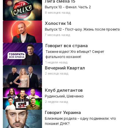
Лига смеха
15
Выпуск 10 - Финал. Часть 2
8 месяцев назад
Холостяк
14
Выпуск 12 - Пост-шоу. Жизнь после проекта
7 месяцев назад
Говорит вся страна
Таємне відео! Хто вбивця? Секрет
фатального кохання!
1 неделя назад
Вечерний Квартал
2 месяца назад
Клуб дилетантов
Рудинський, Шевченко
2 недели назад
Говорит Украина
Близняшек родила – одну подменили: что
покажет ДНК?