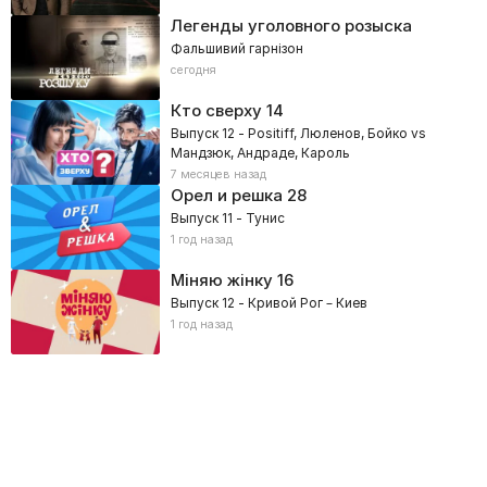
Легенды уголовного розыска
Фальшивий гарнізон
сегодня
Кто сверху
14
Выпуск 12 - Positiff, Люленов, Бойко vs
Мандзюк, Андраде, Кароль
7 месяцев назад
Орел и решка
28
Выпуск 11 - Тунис
1 год назад
Міняю жінку
16
Выпуск 12 - Кривой Рог – Киев
1 год назад