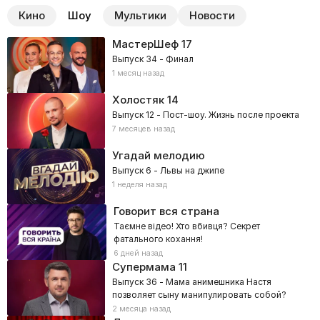
Кино
Шоу
Мультики
Новости
МастерШеф
17
Выпуск 34 - Финал
1 месяц назад
Холостяк
14
Выпуск 12 - Пост-шоу. Жизнь после проекта
7 месяцев назад
Угадай мелодию
Выпуск 6 - Львы на джипе
1 неделя назад
Говорит вся страна
Таємне відео! Хто вбивця? Секрет
фатального кохання!
6 дней назад
Супермама
11
Выпуск 36 - Мама анимешника Настя
позволяет сыну манипулировать собой?
2 месяца назад