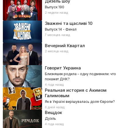
Дизель шоу
Выпуск 190
2 недели назад
Зважені та щасливі
10
Выпуск 14 - Финал
7 месяцев назад
Вечерний Квартал
2 месяца назад
Говорит Украина
Близняшек родила – одну подменили: что
покажет ДНК?
4 года назад
Реальная история с Акимом
Галимовым
Як в Україні вирішувалась доля Європи?
6 дней назад
Вещдок
Дуэль
4 года назад