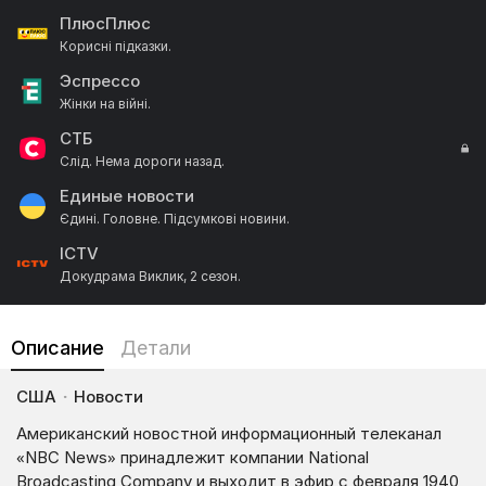
Сезон 2025/26.
ПлюсПлюс
Корисні підказки.
Эспрессо
Жінки на війні.
СТБ
Слід. Нема дороги назад.
Единые новости
Єдині. Головне. Підсумкові новини.
ICTV
Докудрама Виклик, 2 сезон.
24 канал
Нічний ефір.
Описание
Детали
2+2
ДжеДАІ.
США
·
Новости
FreeДОМ
Американский новостной информационный телеканал
Реальна історія.
«NBC News» принадлежит компании National
Broadcasting Company и выходит в эфир с февраля 1940
Суспільне Спорт