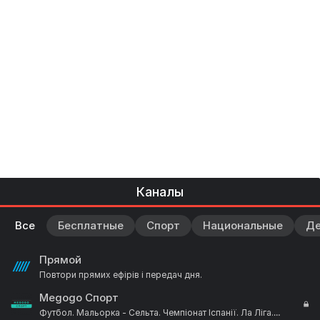
Каналы
Все
Бесплатные
Спорт
Национальные
Де
Прямой
Повтори прямих ефірів і передач дня.
Megogo Спорт
Футбол. Мальорка - Сельта. Чемпіонат Іспанії. Ла Ліга.