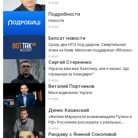
Kvartal TV
вчера
Ліга сміху, 3 сезон, 3 еп.
Подробности
FILMUADRAMA
Новости
Страх у твоєму домі, 45 еп.
вчера
НТН
Белсат новости
Top Shop.
Сразу два НПЗ под ударом. Смертельная
Астана
атака на Киев. Милохин поддержал «Яблоко»
…
вчера
Сергей Стерненко
Рада
Україна вже має балістику, але є нюанс. Що
Єдині. Головне. Підсумкові новини.
страшніше за Іскандери?
вчера
Суспільне Київ
Виталий Портников
Теніс. Вімблдон. Жінки. 1/16 фіналу. Аманда Анісімова (США) -
Маск відмовляє Україні
Медісон Кіз (США).
Мы – Украина
вчера
Армія TV представляє.
Денис Казанский
УНИАН. Сериал
«Жители Мариуполя возненавидели Путина и
Єдині новини. Телемарафон.
РФ» Россиянка рассказала о реальных
настроениях Донбасса
вчера
М1
Рандеву с Яниной Соколовой
M1 Hits.