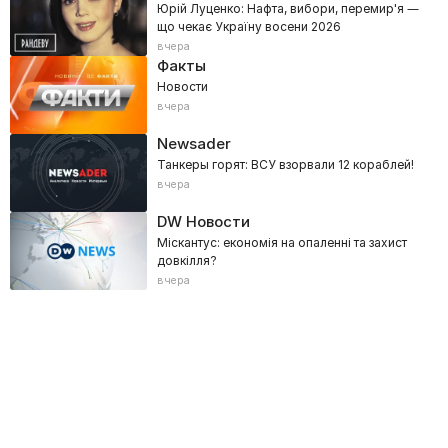
Юрій Луценко: Нафта, вибори, перемир'я —
що чекає Україну восени 2026
ДОМ
вчера
Живий концерт.
Факты
Eurosport
Новости
Снукер. Открытый чемпионат Китая в Тайюане. Раунд 1.
вчера
Твой сериал
Newsader
Виходьте без дзвінка, 2 сезон, 39 с. Вирок для судді.
Танкеры горят: ВСУ взорвали 12 кораблей!
вчера
11 канал
…
DW Новости
Setanta Sports
Міскантус: економія на опаленні та захист
довкілля?
Змішані єдиноборства. UFC Fight Night у Лас-Вегасі, США.
вчера
Матеуш Гамрот - Квіллан Салкіллд.
Setanta Sports+
Теніс. WTA 1000. Торонто, Канада.
Мега
Правда життя.
К2
Квадратний метр, 29 еп.