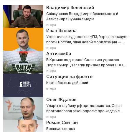
News NBC».
Владимир Зеленский
Бигуди
Спілкування Володимира Зеленського й
Смотрите «NBC News» онлайн в хорошем качестве
Сімейні мелодрами, 4 сезон, 12 еп.
Александра Вучича з медіа
на нашем сайте — Liveam.tv.
Интер
вчера
Єдині. Головне. Підсумкові новини.
Иван Яковина
Ужесточение ударов по НПЗ, Украина атакует
Первый
порты России, план новой мобилизации —
Суспільне Спорт.
800 тысяч
вчера
Антизомби
УПЛ ТВ
В Кремле подгорает! Соловьев угрожает
УПЛ. Металіст 1925 - Оболонь. 25-й тур. Сезон 2023/24.
Лоре Лумер. Делягин признал провал ПВО
Super+
РФ
вчера
Ситуация на фронте
Коли ми вдома. Нова історія, 2 сезон, 34 с. До чорту
комплекси.
Карта боевых действий
MEGOGO Футбол 1
вчера
Болонья - Ювентус. Чемпіонат Італії. Серія А. Сезон 2025/26.
Олег Жданов
Суспільне Культура
Удары в глубину рф продолжаются. Сенат
Спецпроєкт Синдром війни. Я повернувся.
проголосовал законопроект про «адские
санкции»
Белсат
вчера
Роман Свитан
Осецька.
Военная сводка