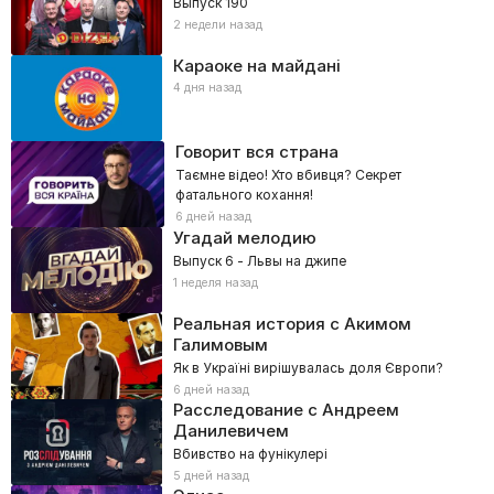
Выпуск 190
2 недели назад
Караоке на майдані
4 дня назад
Говорит вся страна
Таємне відео! Хто вбивця? Секрет
фатального кохання!
6 дней назад
Угадай мелодию
Выпуск 6 - Львы на джипе
1 неделя назад
Реальная история с Акимом
Галимовым
Як в Україні вирішувалась доля Європи?
6 дней назад
Расследование с Андреем
Данилевичем
Вбивство на фунікулері
5 дней назад