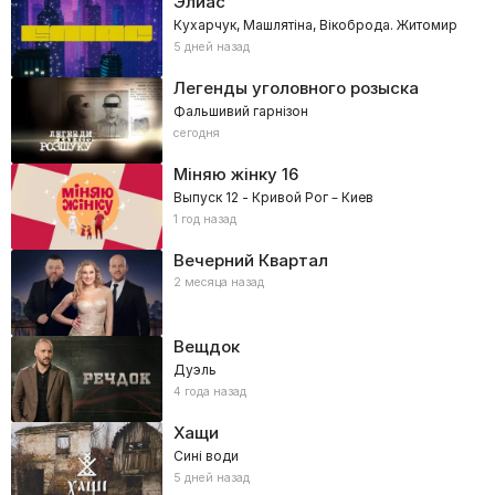
Элиас
Кухарчук, Машлятіна, Вікоброда. Житомир
5 дней назад
Легенды уголовного розыска
Фальшивий гарнізон
сегодня
Міняю жінку
16
Выпуск 12 - Кривой Рог – Киев
1 год назад
Вечерний Квартал
2 месяца назад
Вещдок
Дуэль
4 года назад
Хащи
Сині води
5 дней назад