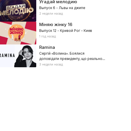
Угадай мелодию
Выпуск 6 - Львы на джипе
2 недели назад
Міняю жінку
16
Выпуск 12 - Кривой Рог – Киев
1 год назад
Ramina
Сергій «Волина». Боялися
доповідати президенту, що реально
відбувалося
3 недели назад
а ножах
Вкус Карпат
17, Ревизии, Кулинарные, Реалити
2025, Кулинарные