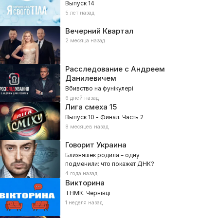
Выпуск 14
5 лет назад
Вечерний Квартал
2 месяца назад
Расследование с Андреем
Данилевичем
Вбивство на фунікулері
6 дней назад
Лига смеха
15
Выпуск 10 - Финал. Часть 2
8 месяцев назад
Говорит Украина
Близняшек родила – одну
подменили: что покажет ДНК?
4 года назад
Викторина
ТНМК. Чернівці
1 неделя назад