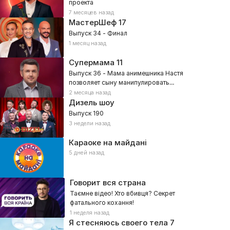
проекта
7 месяцев назад
МастерШеф
17
Выпуск 34 - Финал
1 месяц назад
Супермама
11
Выпуск 36 - Мама анимешника Настя
позволяет сыну манипулировать
собой?
2 месяца назад
Дизель шоу
Выпуск 190
3 недели назад
Караоке на майдані
5 дней назад
Говорит вся страна
Таємне відео! Хто вбивця? Секрет
фатального кохання!
1 неделя назад
Я стесняюсь своего тела
7