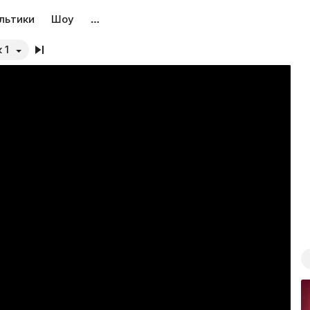
льтики
Шоу
…
 1