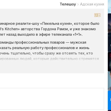
Телешоу
Адская кухня
линарное реалити-шоу «Пекельна кухня», которое было
’s Kitchen» авторства Гордона Рамзи, и уже знакомо
ет назад выходило в эфире телеканала «1+1».
 команды профессиональных поваров — мужская
казать реальную работу профессионалов и жизнь
очень тщательно, чтобы сразу же отсеять тех, кто
ивированных людей, которые действительно стремятся
его ведущий, поиски которого велись более года.
-повара Алекса Якутова, который учился в кулинарных
в Италии, Испании и США. Кроме того Якутов работал
льмовая ветвь», стал шеф-поваром и партнером
свой собственный ресторан «Публицист». Именно в нем
еалити-шоу «Пекельна кухня».