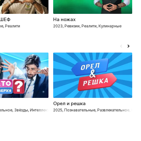
 ШЕФ
На ножах
Т
е, Реалити
2023, Ревизии, Реалити, Кулинарные
2
Орел и решка
П
ельное, Звёзды, Интеллектуальное
2025, Познавательные, Развлекательное, Пут
20