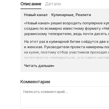
Описание
Детали
Новый канал
·
Кулинарные, Реалити
«Новый канал» решил возродить популярное ку
создано по всемирно известному формату «Hell
украинскому телезрителю, ведь почти десять л
На этот раз в кулинарной битве сойдутся две
и женская. Руководители проекта намерены по
на кухне, поэтому отбор участников проходил 
хотел просто «попиариться», и оставить мот
быть лучшими.
Читать дальше
Очень важной составляющей проекта является 
В конце концов выбор был сделан в пользу шеф
Комментарии
школах Европы, а также проходил стажировку 
бренд-шефом, получил престижную премию «Па
в ресторане «Игра с Огнем», а затем открыл 
и получит возможность работать победитель р