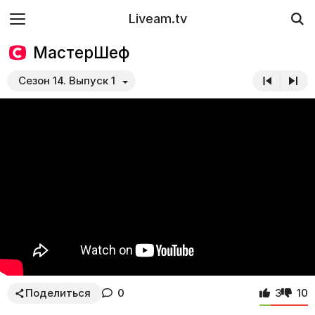
Liveam.tv
МастерШеф
Сезон 14. Выпуск 1
Поделиться
0
3
10