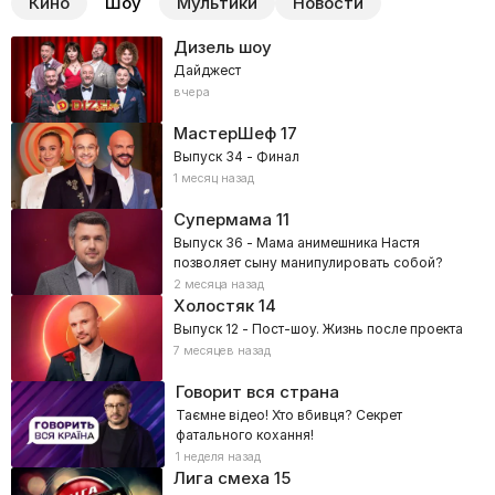
Кино
Шоу
Мультики
Новости
Дизель шоу
Дайджест
вчера
МастерШеф
17
Выпуск 34 - Финал
1 месяц назад
Супермама
11
Выпуск 36 - Мама анимешника Настя
позволяет сыну манипулировать собой?
2 месяца назад
Холостяк
14
Выпуск 12 - Пост-шоу. Жизнь после проекта
7 месяцев назад
Говорит вся страна
Таємне відео! Хто вбивця? Секрет
фатального кохання!
1 неделя назад
Лига смеха
15