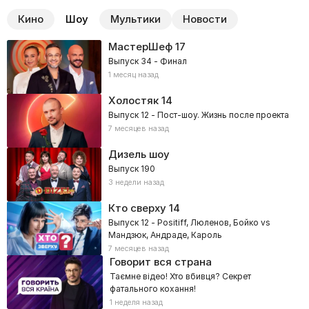
Кино
Шоу
Мультики
Новости
МастерШеф
17
Выпуск 34 - Финал
1 месяц назад
Холостяк
14
Выпуск 12 - Пост-шоу. Жизнь после проекта
7 месяцев назад
Дизель шоу
Выпуск 190
3 недели назад
Кто сверху
14
Выпуск 12 - Positiff, Люленов, Бойко vs
Мандзюк, Андраде, Кароль
7 месяцев назад
Говорит вся страна
Таємне відео! Хто вбивця? Секрет
фатального кохання!
1 неделя назад