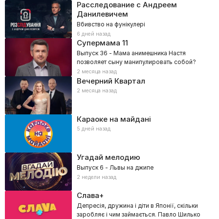
Расследование с Андреем
Данилевичем
Вбивство на фунікулері
6 дней назад
Супермама
11
Выпуск 36 - Мама анимешника Настя
позволяет сыну манипулировать собой?
2 месяца назад
Вечерний Квартал
2 месяца назад
Караоке на майдані
5 дней назад
Угадай мелодию
Выпуск 6 - Львы на джипе
2 недели назад
Слава+
Депресія, дружина і діти в Японії, скільки
заробляє і чим займається. Павло Шилько