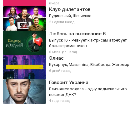
вчера
Клуб дилетантов
Рудинський, Шевченко
2 недели назад
Любовь на выживание
6
Выпуск 16 - Ревнует к актрисам и требует
больше романтиков
6 месяцев назад
Элиас
Кухарчук, Машлятіна, Вікоброда. Житомир
6 дней назад
Говорит Украина
Близняшек родила – одну подменили: что
покажет ДНК?
4 года назад