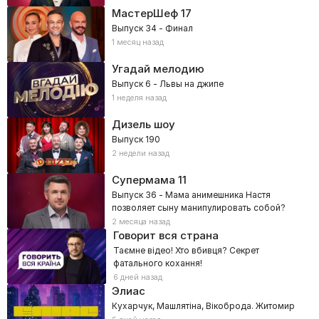
МастерШеф
17
Выпуск 34 - Финал
1 месяц назад
Угадай мелодию
Выпуск 6 - Львы на джипе
1 неделя назад
Дизель шоу
Выпуск 190
2 недели назад
Супермама
11
Выпуск 36 - Мама анимешника Настя
позволяет сыну манипулировать собой?
2 месяца назад
Говорит вся страна
Таємне відео! Хто вбивця? Секрет
фатального кохання!
6 дней назад
Элиас
Кухарчук, Машлятіна, Вікоброда. Житомир