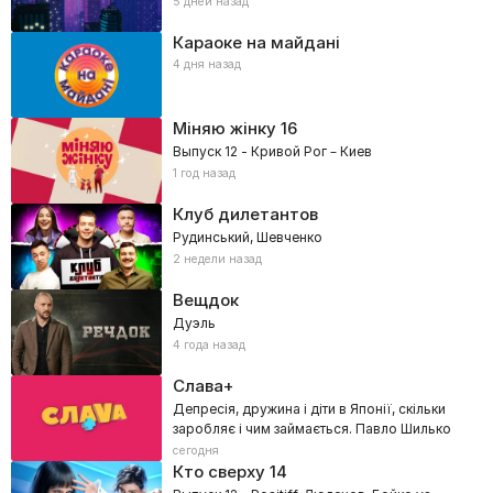
5 дней назад
Караоке на майдані
4 дня назад
Міняю жінку
16
Выпуск 12 - Кривой Рог – Киев
1 год назад
Клуб дилетантов
Рудинський, Шевченко
2 недели назад
Вещдок
Дуэль
4 года назад
Слава+
Депресія, дружина і діти в Японії, скільки
заробляє і чим займається. Павло Шилько
сегодня
Кто сверху
14