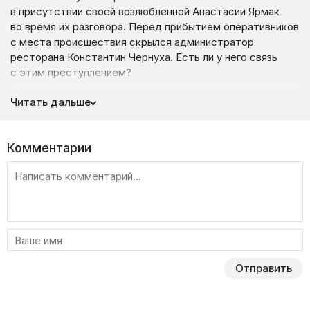
в присутствии своей возлюбленной Анастасии Ярмак
во время их разговора. Перед прибытием оперативников
с места происшествия скрылся администратор
ресторана Константин Чернуха. Есть ли у него связь
с этим преступлением?
Полиции удалось задержать Чернуху, который пытался
Читать дальше
стереть записи с видеокамер ресторана. Он признался,
что пустил неизвестного молодого человека внутрь
заведения, когда там находились Богуш и Ярмак. Затем
Комментарии
невеста Максима сообщила детективам, что ее давно
шантажировали. Могло ли убийство Богуша быть
совершено для того, чтобы запугать ее?
Отправить