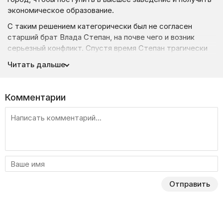
экономическое образование.
С таким решением категорически был не согласен
старший брат Влада Степан, на почве чего и возник
серьезный конфликт. Спустя время Степан трагически
погибает, когда сгорает их дом, а его брата
Читать дальше
подозревают в смерти родственника.
Правоохранительные органы дело закрывают не найдя
ни одного доказательства вины Влада. Параллельно
Комментарии
этому Лиза Каменева ругается со своим отцом
и сбегает из дома, после того, как деспотичный
родитель не одобрил ее поступление в художественное
училище.
Лиза любила рисовать и мечтой ее жизни было стать
известным художником. На улице на девушку нападает
неизвестная компания подозрительных людей,
Отправить
от которых ее спасает Влад Рудич. Вскоре между
молодыми людьми начинают развиваться отношения,
плавно переходящие в настоящую крепкую семью.
Наконец, Влад и Лиза обрели то, о чем каждый из них