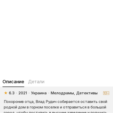
Описание
Детали
★
6.3
·
2021
·
Украина
·
Мелодрамы, Детективы
Похоронив отца, Влад Рудич собирается оставить свой
родной дом в горном поселке и отправиться в большой
город, чтобы поступить в высшее заведение и получить