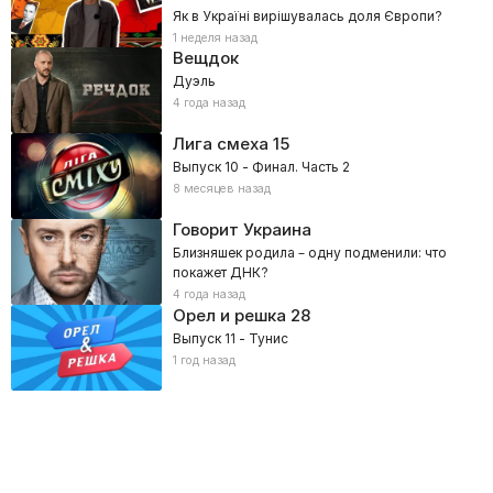
Як в Україні вирішувалась доля Європи?
1 неделя назад
Вещдок
Дуэль
4 года назад
Лига смеха
15
Выпуск 10 - Финал. Часть 2
8 месяцев назад
Говорит Украина
Близняшек родила – одну подменили: что
покажет ДНК?
4 года назад
Орел и решка
28
Выпуск 11 - Тунис
1 год назад