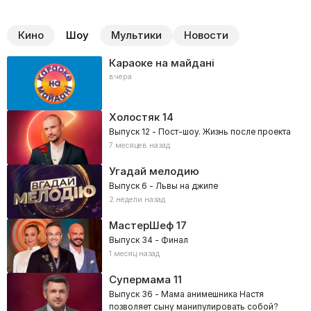
Кино
Шоу
Мультики
Новости
Караоке на майдані
вчера
Холостяк
14
Выпуск 12 - Пост-шоу. Жизнь после проекта
7 месяцев назад
Угадай мелодию
Выпуск 6 - Львы на джипе
2 недели назад
МастерШеф
17
Выпуск 34 - Финал
1 месяц назад
Супермама
11
Выпуск 36 - Мама анимешника Настя
позволяет сыну манипулировать собой?