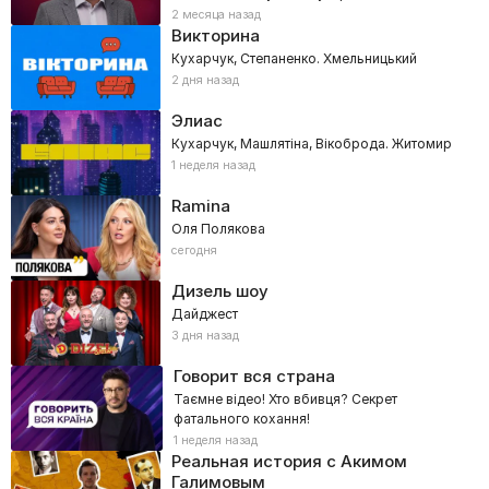
2 месяца назад
Викторина
Кухарчук, Степаненко. Хмельницький
2 дня назад
Элиас
Кухарчук, Машлятіна, Вікоброда. Житомир
1 неделя назад
Ramina
Оля Полякова
сегодня
Дизель шоу
Дайджест
3 дня назад
Говорит вся страна
Таємне відео! Хто вбивця? Секрет
фатального кохання!
1 неделя назад
Реальная история с Акимом
Галимовым