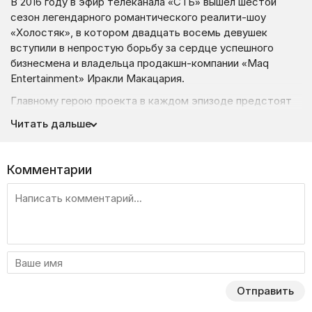
В 2016 году в эфир телеканала «СТБ» вышел шестой
сезон легендарного романтического реалити-шоу
«Холостяк», в котором двадцать восемь девушек
вступили в непростую борьбу за сердце успешного
бизнесмена и владельца продакшн-компании «Maq
Entertainment» Иракли Макацария.
Главному герою проекта в каждом эпизоде предстоят
увлекательные встречи, как с участницами один
Читать дальше
на один, так и коллективные свидания, чтобы в живом
общении изучить друг друга и узнать поближе.
С каждым днем между ними будет налаживаться связь
Комментарии
и кому-то из прекрасных женщин удастся зацепить
красавчика и привлечь к себе особое внимание.
Девушки приложат максимум усилий, чтобы понравится
холостяку и устранить конкуренток. Поэтому свидания
будут проходить насыщено, ярко, неординарно
и эмоционально.
Кому удастся привлечь к себе особое внимание Иракли
Отправить
Макацария? Как будут развиваться отношения между