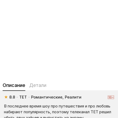
Описание
Детали
★
8.8
·
ТЕТ
·
Романтические, Реалити
В последнее время шоу про путешествия и про любовь
набирают популярность, поэтому телеканал ТЕТ решил
убить двух зайцев и выпустить на экраны