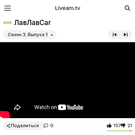
Liveam.tv
ЛавЛавCar
Сезон 3. Выпуск 1
Поделиться
0
157
21