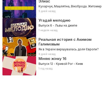
Элиас
Кухарчук, Машлятіна, Вікоброда. Житомир
5 дней назад
Угадай мелодию
Выпуск 6 - Львы на джипе
1 неделя назад
Реальная история с Акимом
Галимовым
Як в Україні вирішувалась доля Європи?
6 дней назад
Міняю жінку
16
Выпуск 12 - Кривой Рог – Киев
1 год назад