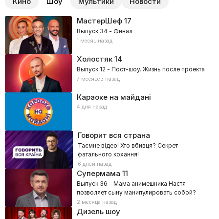
Кино
Шоу
Мультики
Новости
МастерШеф
17
Выпуск 34 - Финал
1 месяц назад
Холостяк
14
Выпуск 12 - Пост-шоу. Жизнь после проекта
7 месяцев назад
Караоке на майдані
4 дня назад
Говорит вся страна
Таємне відео! Хто вбивця? Секрет
фатального кохання!
6 дней назад
Супермама
11
Выпуск 36 - Мама анимешника Настя
позволяет сыну манипулировать собой?
2 месяца назад
Дизель шоу