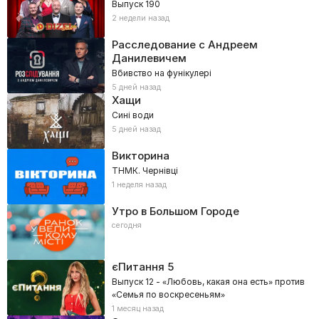
Выпуск 190
2 недели назад
Расследование с Андреем
Данилевичем
Вбивство на фунікулері
5 дней назад
Хащи
Сині води
5 дней назад
Викторина
ТНМК. Чернівці
1 неделя назад
Утро в Большом Городе
сегодня
єПитання
5
Выпуск 12 - «Любовь, какая она есть» против
«Семья по воскресеньям»
1 месяц назад