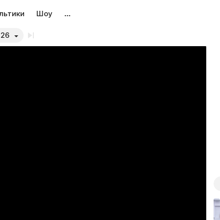
льтики
Шоу
…
026