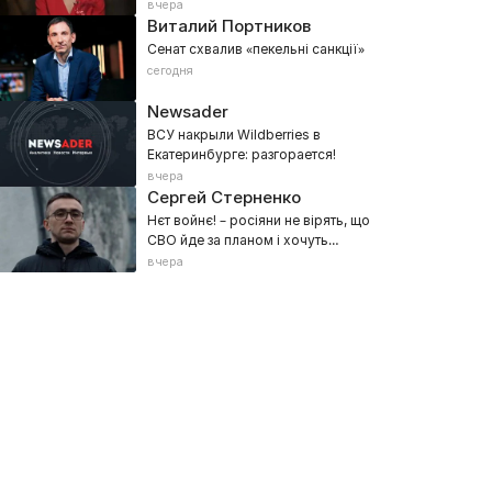
вчера
Виталий Портников
Сенат схвалив «пекельні санкції»
сегодня
Newsader
ВСУ накрыли Wildberries в
Екатеринбурге: разгорается!
вчера
Сергей Стерненко
Нєт войнє! – росіяни не вірять, що
СВО йде за планом і хочуть
переговорів
вчера