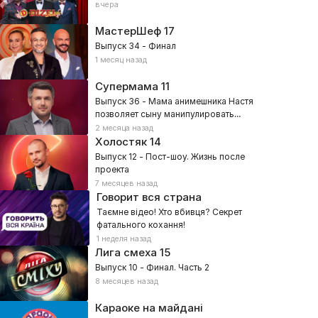
вчера
МастерШеф
17
Выпуск 34 - Финал
1 месяц назад
Супермама
11
Выпуск 36 - Мама анимешника Настя
позволяет сыну манипулировать
собой?
2 месяца назад
Холостяк
14
Выпуск 12 - Пост-шоу. Жизнь после
проекта
7 месяцев назад
Говорит вся страна
Таємне відео! Хто вбивця? Секрет
фатального кохання!
1 неделя назад
Лига смеха
15
Выпуск 10 - Финал. Часть 2
8 месяцев назад
Караоке на майдані