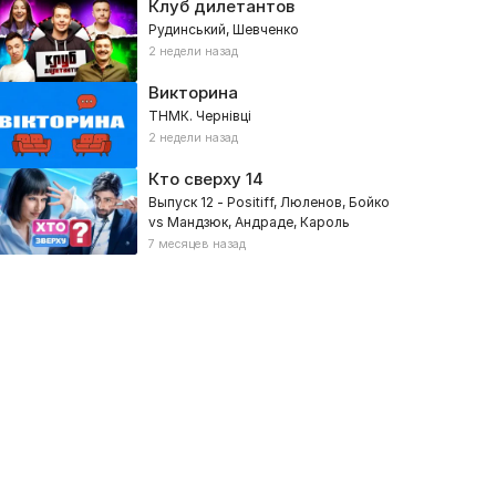
Клуб дилетантов
Рудинський, Шевченко
2 недели назад
Викторина
ТНМК. Чернівці
2 недели назад
Кто сверху
14
Выпуск 12 - Positiff, Люленов, Бойко
vs Мандзюк, Андраде, Кароль
7 месяцев назад
дной Правой
Путешествуй по Украине
026, Путешествия
2023, Путешествия