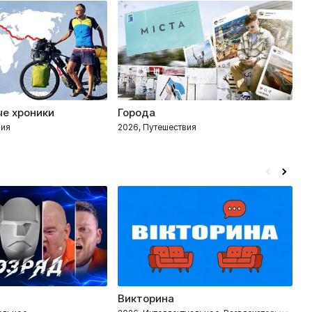
е хроники
Города
М
вия
2026, Путешествия
20
Викторина
Э