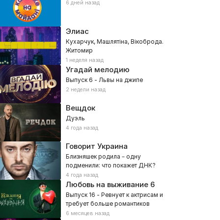
6 дней назад
Элиас
Кухарчук, Машлятіна, Вікоброда.
Житомир
1 неделя назад
Угадай мелодию
Выпуск 6 - Львы на джипе
2 недели назад
Вещдок
Дуэль
4 года назад
Говорит Украина
Близняшек родила – одну
подменили: что покажет ДНК?
4 года назад
Любовь на выживание
6
Выпуск 16 - Ревнует к актрисам и
требует больше романтиков
6 месяцев назад