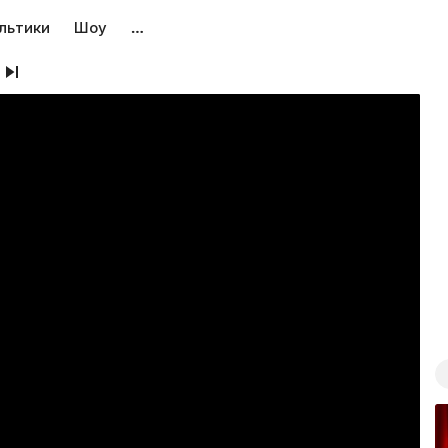
льтики
Шоу
…