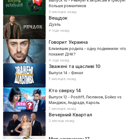
Выпуск 16 - Ревнует к актрисам и требует
больше романтиков
6 месяцев назад
Вещдок
Дуэль
4 года назад
Говорит Украина
Близняшек родила – одну подменили: что
покажет ДНК?
4 года назад
Зважені та щасливі
10
Выпуск 14 - Финал
7 месяцев назад
Кто сверху
14
Выпуск 12 - Positiff, Люленов, Бойко vs
Мандзюк, Андраде, Кароль
7 месяцев назад
Вечерний Квартал
2 месяца назад
Мир наизнанку
17