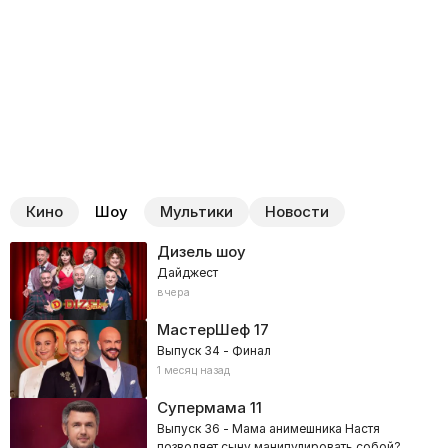
Кино
Шоу
Мультики
Новости
Дизель шоу
Дайджест
вчера
МастерШеф
17
Выпуск 34 - Финал
1 месяц назад
Супермама
11
Выпуск 36 - Мама анимешника Настя
позволяет сыну манипулировать собой?