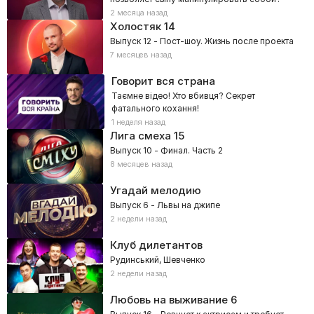
2 месяца назад
Холостяк
14
Выпуск 12 - Пост-шоу. Жизнь после проекта
7 месяцев назад
Говорит вся страна
Таємне відео! Хто вбивця? Секрет
фатального кохання!
1 неделя назад
Лига смеха
15
Выпуск 10 - Финал. Часть 2
8 месяцев назад
Угадай мелодию
Выпуск 6 - Львы на джипе
2 недели назад
Клуб дилетантов
Рудинський, Шевченко
2 недели назад
Любовь на выживание
6