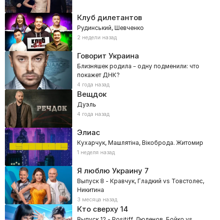
Клуб дилетантов
Рудинський, Шевченко
2 недели назад
Говорит Украина
Близняшек родила – одну подменили: что
покажет ДНК?
4 года назад
Вещдок
Дуэль
4 года назад
Элиас
Кухарчук, Машлятіна, Вікоброда. Житомир
1 неделя назад
Я люблю Украину
7
Выпуск 8 - Кравчук, Гладкий vs Товстолес,
Никитина
3 месяца назад
Кто сверху
14
Выпуск 12 - Positiff, Люленов, Бойко vs