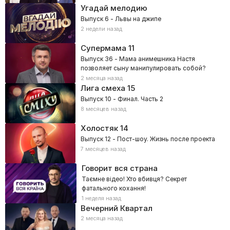
Угадай мелодию
Выпуск 6 - Львы на джипе
2 недели назад
Супермама
11
Выпуск 36 - Мама анимешника Настя
позволяет сыну манипулировать собой?
2 месяца назад
Лига смеха
15
Выпуск 10 - Финал. Часть 2
8 месяцев назад
Холостяк
14
Выпуск 12 - Пост-шоу. Жизнь после проекта
7 месяцев назад
Говорит вся страна
Таємне відео! Хто вбивця? Секрет
фатального кохання!
1 неделя назад
Вечерний Квартал
2 месяца назад