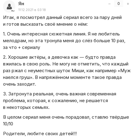
Ян
−
+
0
11.12.2021 в 03:18
Итак, я посмотрел данный сериал всего за пару дней
и готов высказать своё мнение о нём:
1. Очень интересная сюжетная линия. Я не любитель
мелодрам, но эта тронула меня до слёз больше 10 раз,
за что + сериалу
2. Хорошие актёры, а девочка как — будто правда
вжилась в свою роль. Не могу не отметить, что каждый
раз ржал с неуместных шуток Миши, как например
«
Муж
наелся груш». В напряжённом моменте такое правда
очень заходит.
3. Затронута реальная, очень важная современная
проблема, которая, к сожалению, не решается
в некоторых семьях.
В целом сериал меня очень порадовал, ставлю твёрдые
10/10
Родители, любите своих детей!!!