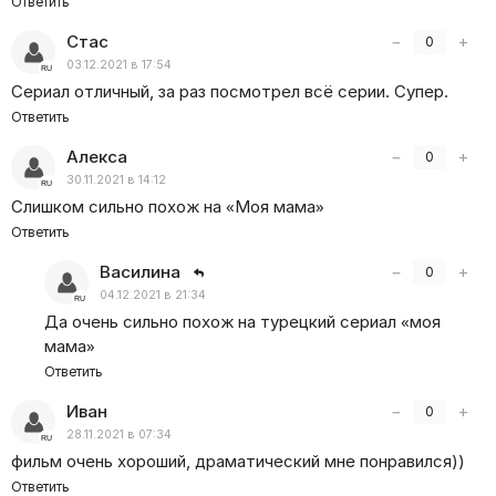
Ответить
Стас
−
+
0
03.12.2021 в 17:54
Сериал отличный, за раз посмотрел всё серии. Супер.
Ответить
Алекса
−
+
0
30.11.2021 в 14:12
Слишком сильно похож на «Моя мама»
Ответить
Василина
−
+
0
04.12.2021 в 21:34
Да очень сильно похож на турецкий сериал
«
моя
мама»
Ответить
Иван
−
+
0
28.11.2021 в 07:34
фильм очень хороший, драматический мне понравился))
Ответить