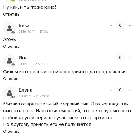
решает, что школьнице нужно помочь, а для этого стоит
Ну как, и ты тоже кино!
покинуть страну. Очевидно, что этому будут изо всех
Ответить
сил препятствовать «родители».
Вика
−
+
0
21.10.2022 в 17:28
Агонь
Ответить
Ина
−
+
0
21.09.2022 в 22:09
Фильм интересный, но мало серий когда продолжения
Ответить
Елена
−
+
0
08.02.2022 в 20:05
Михаил отвратительный, мерзкий тип. Это же надо так
сыграть роль. Настолько мерзкий, что не хочу смотреть
любой другой сериал с участием этого артиста.
По другому принять его не получается.
Ответить