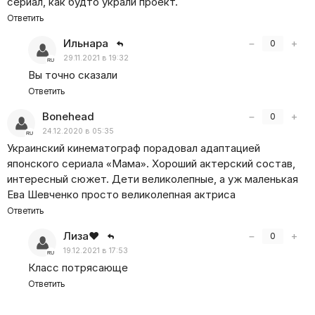
сериал, как будто украли проект.
Ответить
Ильнара
−
+
0
29.11.2021 в 19:32
Вы точно сказали
Ответить
Bonehead
−
+
0
24.12.2020 в 05:35
Украинский кинематограф порадовал адаптацией
японского сериала
«
Мама». Хороший актерский состав,
интересный сюжет. Дети великолепные, а уж маленькая
Ева Шевченко просто великолепная актриса
Ответить
Лиза❤
−
+
0
19.12.2021 в 17:53
Класс потрясающе
Ответить