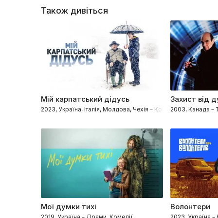
Також дивіться
Мій карпатський дідусь
Захист від 
2023, Україна, Італія, Молдова, Чехія – Комедії, Сімейні, М
2003, Канада – 
Мої думки тихі
Волонтери
2019, Україна – Драми, Комедії
2023, Україна –