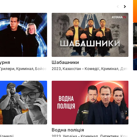
дурня
Шабашники
Р
елодрами
Трилери, Кримінал, Бойовики, Комедії
2023, Казахстан – Комедії, Кримінал, Детекти
20
Водна поліція
П
 Комедії
2023, Україна – Кримінал, Детективи, Комеді
20