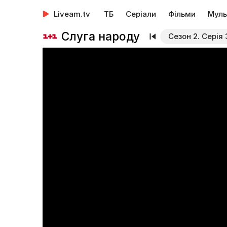
Liveam.tv
ТБ
Серіали
Фільми
Муль
Слуга народу
Сезон 2. Серія 