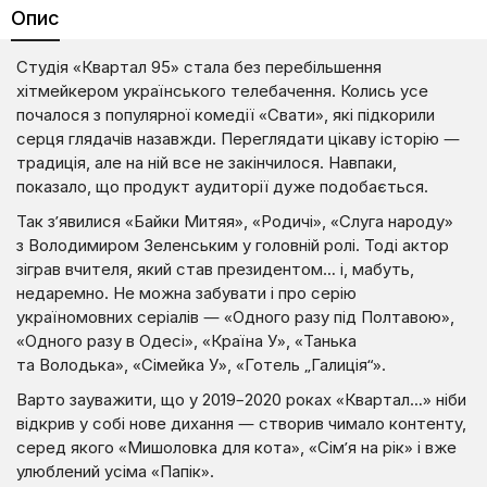
Опис
Студія «Квартал 95» стала без перебільшення
хітмейкером українського телебачення. Колись усе
почалося з популярної комедії «Свати», які підкорили
серця глядачів назавжди. Переглядати цікаву історію —
традиція, але на ній все не закінчилося. Навпаки,
показало, що продукт аудиторії дуже подобається.
Так з’явилися «Байки Митяя», «Родичі», «Слуга народу»
з Володимиром Зеленським у головній ролі. Тоді актор
зіграв вчителя, який став президентом… і, мабуть,
недаремно. Не можна забувати і про серію
україномовних серіалів — «Одного разу під Полтавою»,
«Одного разу в Одесі», «Країна У», «Танька
та Володька», «Сімейка У», «Готель „Галиція“».
Варто зауважити, що у 2019–2020 роках «Квартал…» ніби
відкрив у собі нове дихання — створив чимало контенту,
серед якого «Мишоловка для кота», «Сім’я на рік» і вже
улюблений усіма «Папік».