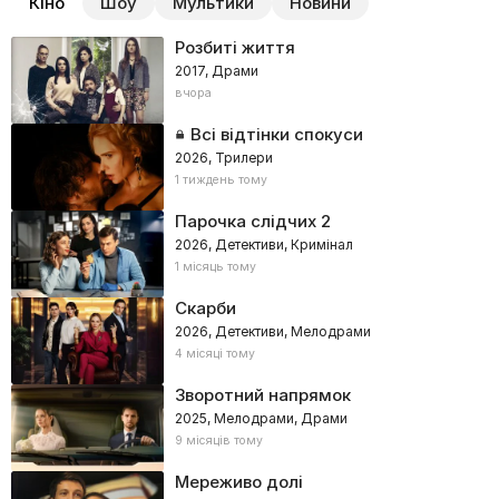
Кіно
Шоу
Мультики
Новини
Розбиті життя
2017, Драми
вчора
Всі відтінки спокуси
2026, Трилери
1 тиждень тому
Парочка слідчих 2
2026, Детективи, Кримінал
1 місяць тому
Скарби
2026, Детективи, Мелодрами
4 місяці тому
Зворотний напрямок
2025, Мелодрами, Драми
9 місяців тому
Мереживо долі