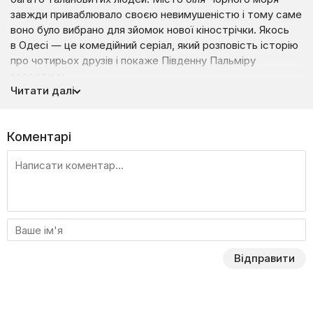
завжди приваблювало своєю невимушеністю і тому саме
воно було вибрано для зйомок нової кінострічки. Якось
в Одесі — це комедійний серіал, який розповість історію
про чотирьох друзів і покаже Південну Пальміру
зсередини.
Читати далі
Костя, Гріша, Шура та Лев — нерозлучні друзі, корінні
одесити, які ні на що не проміняють своє місто. Вони
живуть розміреним і іноді веселим життям у комунальній
Коментарі
квартирі, а допомагає їм впоратися з усіма тяготами
існування гумор, але одного разу в їхнє тихе болото
вривається провінційна дівчина Юля, яка вирішила
вступати до місцевого університету. Навівши багато
галасу, красуня стає центром уваги чотирьох друзів і
кожен уже став приміряти на неї роль своєї дівчини. Щоб
дізнатися, чим закінчиться боротьба за серце красуні
та побачити перлину біля моря у всій красі, дивіться
Відправити
серіал «Одного разу в Одесі» на Liveam.tv!