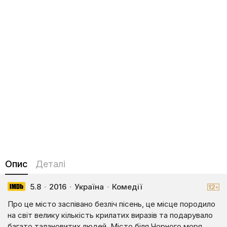
Опис
Деталі
5.8
·
2016
·
Україна
·
Комедії
Про це місто заспівано безліч пісень, це місце породило
на світ велику кількість крилатих виразів та подарувало
багато талановитих людей. Місто біля Чорного моря