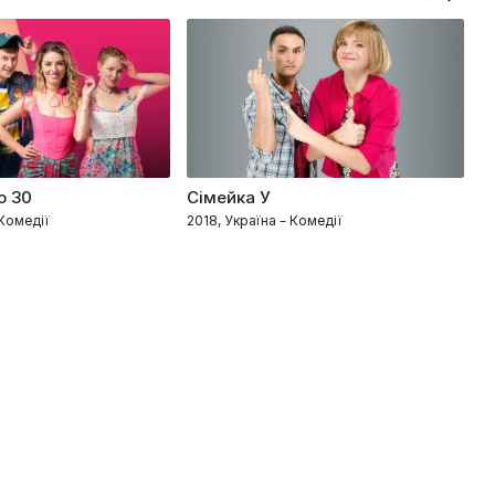
о 30
Сімейка У
С
 Комедії
2018, Україна – Комедії
20