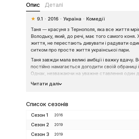
Опис
Деталі
★
9.1
·
2016
·
Україна
·
Комедії
Таня — красуня з Тернополя, яка все життя мрія
Володьку, який, до речі, має того самого коня.
життя, не перестають дивувати і радувати оди
ситком про просте життя української пари.
Таня завжди мала великі амбіції і важку вдачу.
постійно намагається догодити своїй обраниці 
Однак, незважаючи на уважне ставлення один до
безглуздих негараздів, з яких вони також граю
Читати далі
як перший хлопець на селі, щоб відповідати сво
сімейне гніздечко. У всій низці кумедних випад
кохання. Як же сімейній парі вдається зберегти
Список сезонів
Сезон 1
2016
Сезон 2
2019
Сезон 3
2019