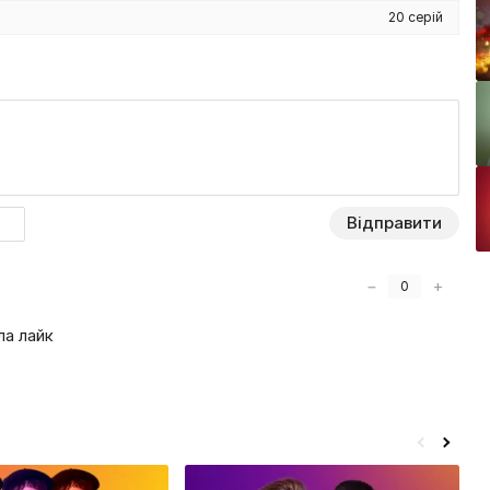
20 серій
Відправити
−
+
0
ла лайк