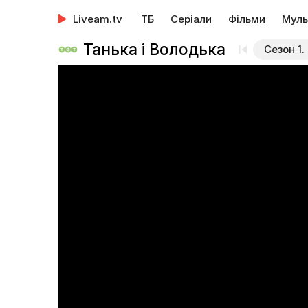
Liveam.tv
ТБ
Серіали
Фільми
Муль
Танька і Володька