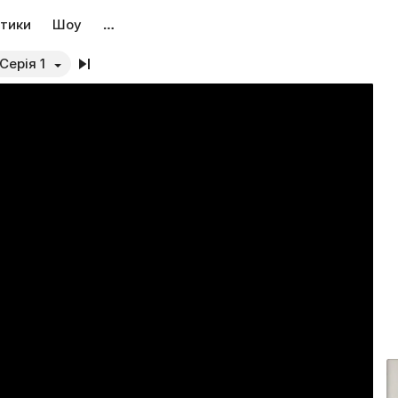
тики
Шоу
…
Сезон 1. Серія 1