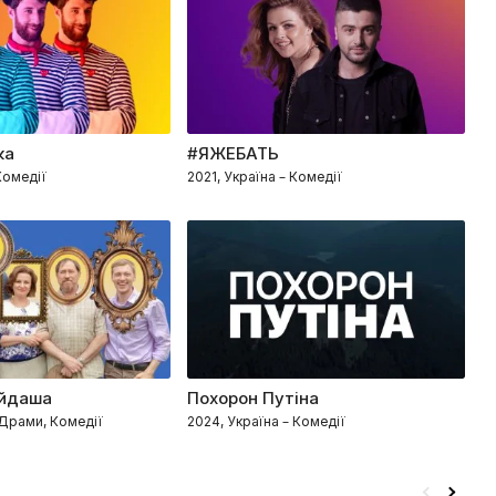
ка
#ЯЖЕБАТЬ
Г
Комедії
2021, Україна – Комедії
20
айдаша
Похорон Путіна
Б
 Драми, Комедії
2024, Україна – Комедії
20