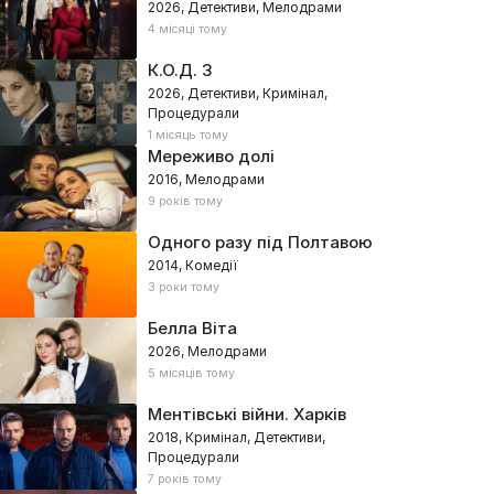
2026, Детективи, Мелодрами
4 місяці тому
К.О.Д. 3
2026, Детективи, Кримінал,
Процедурали
1 місяць тому
Мереживо долі
2016, Мелодрами
9 років тому
Одного разу під Полтавою
2014, Комедії
3 роки тому
Белла Віта
2026, Мелодрами
5 місяців тому
Ментівські війни. Харків
2018, Кримінал, Детективи,
Процедурали
7 років тому