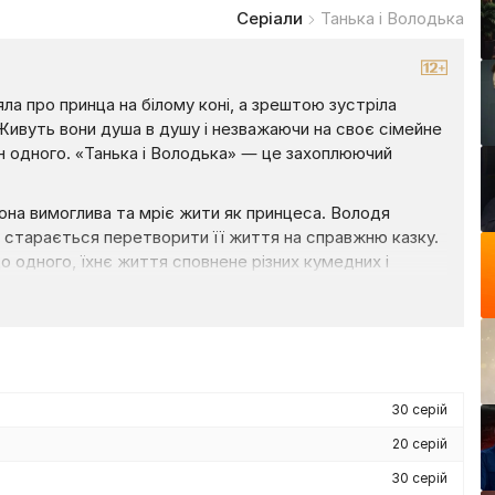
Серіали
Танька і Володька
ла про принца на білому коні, а зрештою зустріла
 Живуть вони душа в душу і незважаючи на своє сімейне
н одного. «Танька і Володька» — це захоплюючий
 Вона вимоглива та мріє жити як принцеса. Володя
і старається перетворити її життя на справжню казку.
 одного, їхнє життя сповнене різних кумедних і
чи виходять. Володька намагається поводитись
їй Тетяні. В свою чергу жінка на всю налагоджує їхнє
ків вони не забувають про найголовніше — про своє
 такі стосунки і як Тетяна підкоряє серце Володьки?
30 серій
20 серій
30 серій