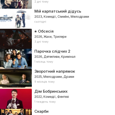
2 дні тому
Мій карпатський дідусь
2023, Комедії, Сімейні, Мелодрами
сьогодні
Обсесія
2026, Жахи, Трилери
3 дні тому
Парочка слідчих 2
2026, Детективи, Кримінал
1 місяць тому
Зворотний напрямок
2025, Мелодрами, Драми
9 місяців тому
Дім Бобринських
2022, Комедії, Фентезі
1 тиждень тому
Скарби