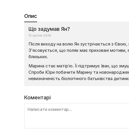
Опис
Що задумав Ян?
15 квітня 2026
Після виходу на волю Ян зустрічається з Євою
З'ясовується, що поляк має приховані мотиви, 
близьких.
Марина стає матір’ю. Її підтримує Іван, що зму
Спроби Юри побачити Марину та новонароджену
невизначеність біологічного батьківства дитини
Коментарі