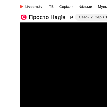
Liveam.tv
ТБ
Серіали
Фільми
Муль
Просто Надія
Сезон 2. Серія 