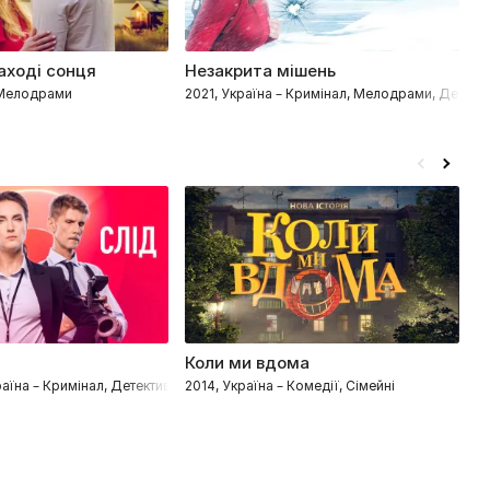
аході сонця
Незакрита мішень
Н
 Мелодрами
2021, Україна – Кримінал, Мелодрами, Детекти
2
Коли ми вдома
З
раїна – Кримінал, Детективи
2014, Україна – Комедії, Сімейні
2