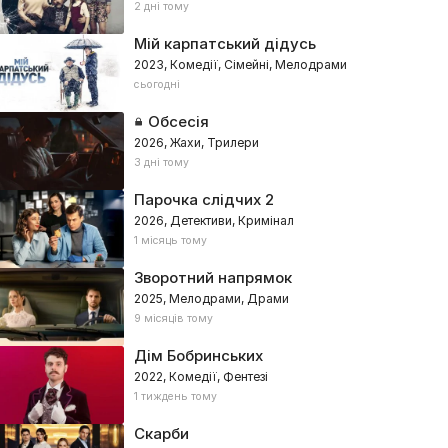
2 дні тому
Мій карпатський дідусь
2023, Комедії, Сімейні, Мелодрами
сьогодні
Обсесія
2026, Жахи, Трилери
3 дні тому
Парочка слідчих 2
2026, Детективи, Кримінал
1 місяць тому
Зворотний напрямок
2025, Мелодрами, Драми
9 місяців тому
Дім Бобринських
2022, Комедії, Фентезі
1 тиждень тому
Скарби