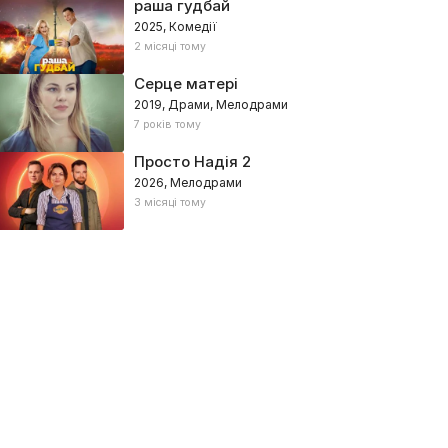
раша гудбай
2025, Комедії
2 місяці тому
Серце матері
2019, Драми, Мелодрами
7 років тому
Просто Надія 2
2026, Мелодрами
3 місяці тому
воротний напрямок
На твоєму боці
025, Україна – Мелодрами, Драми
2019, Україна – Мелодрами, Кри