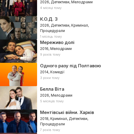
2026, Детективи, Мелодрами
4 місяці тому
К.О.Д. 3
2026, Детективи, Кримінал,
Процедурали
1 місяць тому
Мереживо долі
2016, Мелодрами
9 років тому
Одного разу під Полтавою
2014, Комедії
3 роки тому
Белла Віта
2026, Мелодрами
5 місяців тому
Ментівські війни. Харків
2018, Кримінал, Детективи,
Процедурали
7 років тому