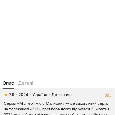
Опис
Деталі
★
7.9
·
2024
·
Україна
·
Детективи
Серіал «Містер і місіс Малишки» — це захопливий серіал
на телеканалі «2+2», прем'єра якого відбулася 21 жовтня
2024 року. У центрі уваги — ідеальні батьки, турботливі