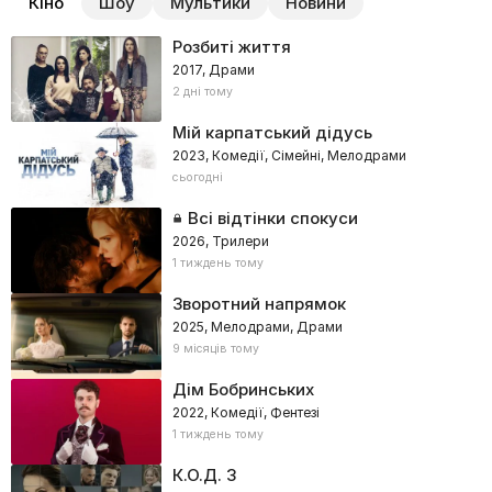
Кіно
Шоу
Мультики
Новини
Розбиті життя
2017, Драми
2 дні тому
Мій карпатський дідусь
2023, Комедії, Сімейні, Мелодрами
сьогодні
Всі відтінки спокуси
2026, Трилери
1 тиждень тому
Зворотний напрямок
2025, Мелодрами, Драми
9 місяців тому
Дім Бобринських
2022, Комедії, Фентезі
1 тиждень тому
К.О.Д. 3