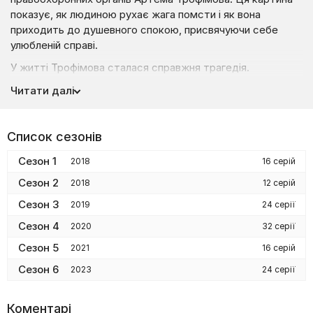
показує, як людиною рухає жага помсти і як вона
приходить до душевного спокою, присвячуючи себе
улюбленій справі.
У житті Трофімова сталася справжня трагедія.
Незадовго до весілля його наречена загинула від рук
Читати далі
невідомої людини. Бажання знайти винного в смерті
коханої і покарати його привело героя в правоохоронні
органи. Артем влаштувався під прикриттям у Музей
Список сезонів
міліції, де він насправді займається розслідуванням
складних кримінальних злочинів. Притаманні капітану
Сезон 1
2018
16 серій
кмітливість і харизма допомагають у цій нелегкій роботі
Сезон 2
2018
12 серій
та спілкуванні з представниками кримінального підпілля.
Сезон 3
У розслідуванні головоломок Трофімову асистує вірна
2019
24 серії
команда, до якої входять психолог Лідія, аналітик Слава,
Сезон 4
2020
32 серії
експерт у єдиноборствах Роман і глава департаменту
Сезон 5
2021
16 серій
на прізвисько Дід.
Сезон 6
2023
24 серії
Дивіться захопливий детективний телесеріал «Опер
за викликом» на нашому сайті Liveam.TV.
Коментарі