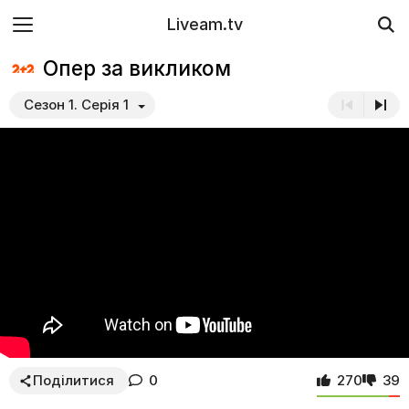
Liveam.tv
Опер за викликом
Сезон 1. Серія 1
Поділитися
0
270
39