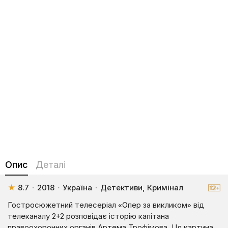
Опис
Деталі
★
8.7
·
2018
·
Україна
·
Детективи, Кримінал
Гостросюжетний телесеріал «Опер за викликом» від
телеканалу 2+2 розповідає історію капітана
правоохоронних органів Артема Трофімова. Ця картина