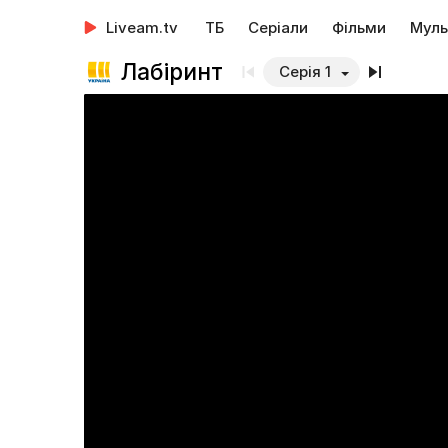
Liveam.tv
ТБ
Серіали
Фільми
Муль
Лабіринт
Серія 1