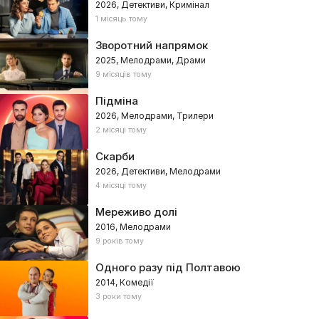
2026, Детективи, Кримінал
1 місяць тому
Зворотний напрямок
2025, Мелодрами, Драми
9 місяців тому
Підміна
2026, Мелодрами, Трилери
2 місяці тому
Скарби
2026, Детективи, Мелодрами
4 місяці тому
Мереживо долі
2016, Мелодрами
9 років тому
Одного разу під Полтавою
2014, Комедії
3 роки тому