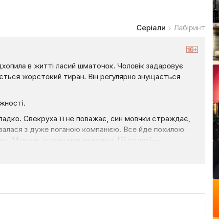
Серіали
Лабіринт
ідхопила в житті ласий шматочок. Чоловік задаровує
ається жорстокий тиран. Він регулярно знущається
жності.
гладко. Свекруха її не поважає, син мовчки страждає,
’язалася з дуже поганою компанією. Все йде похилою
я. Мовляв, кожен має недоліки. І її родичі —
долю своєї матері.
ється в картинку світогляду. Так би й котилася доля
 Чоловік б'є свого сина, мало не вбиває дружину,
тися.