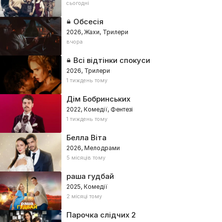
сьогодні
Обсесія
2026, Жахи, Трилери
вчора
Всі відтінки спокуси
2026, Трилери
1 тиждень тому
Дім Бобринських
2022, Комедії, Фентезі
1 тиждень тому
Белла Віта
2026, Мелодрами
5 місяців тому
раша гудбай
2025, Комедії
2 місяці тому
Парочка слідчих 2