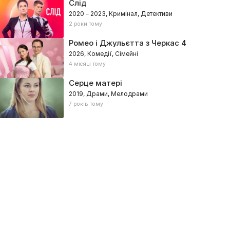
Слід
2020 – 2023, Кримінал, Детективи
2 роки тому
Ромео і Джульєтта з Черкас 4
2026, Комедії, Сімейні
4 місяці тому
Серце матері
2019, Драми, Мелодрами
7 років тому
олоний поцілунок
Жіночий лікар. Нове жит
022, Україна – Мелодрами
2023, Україна – Мелодрами