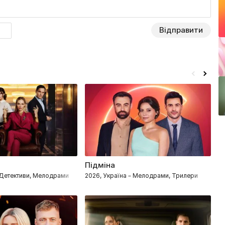
агресора? Дізнаєтесь у чотирисерійному фільмі
Відправити
Підміна
С
– Детективи, Мелодрами
2026, Україна – Мелодрами, Трилери
2