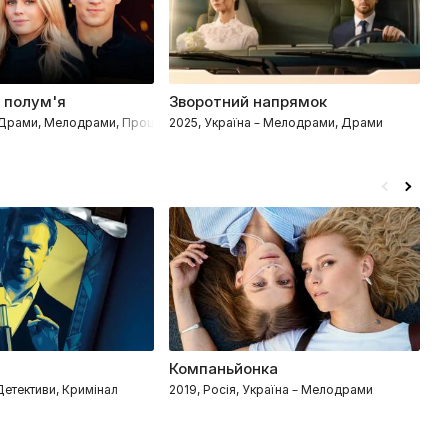
 полум'я
Зворотний напрямок
С
– Драми, Мелодрами, Процедурали
2025, Україна – Мелодрами, Драми
20
Компаньйонка
С
 Детективи, Кримінал
2019, Росія, Україна – Мелодрами
2