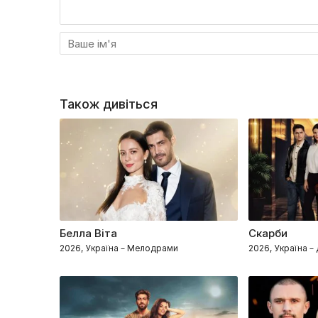
Як бути далі і що вирішить жертва домашнього 
«Лабіринт».
Також дивіться
Белла Віта
Скарби
2026, Україна – Мелодрами
2026, Україна 