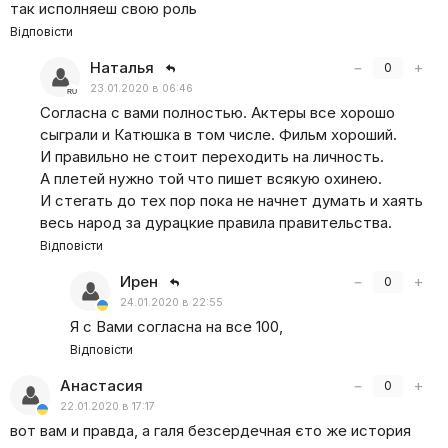
так исполняеш свою роль
Відповісти
Наталья
−
+
0
23.01.2020 в 06:46
Согласна с вами полностью. Актеры все хорошо
сыграли и Катюшка в том числе. Фильм хороший.
И правильно не стоит переходить на личность.
А плетей нужно той что пишет всякую охинею.
И стегать до тех пор пока не начнет думать и хаять
весь народ за дурацкие правила правительства.
Відповісти
Ирен
−
+
0
24.01.2020 в 22:55
Я с Вами согласна на все 100,
Відповісти
Анастасия
−
+
0
22.01.2020 в 17:17
вот вам и правда, а галя безсердечная єто же история