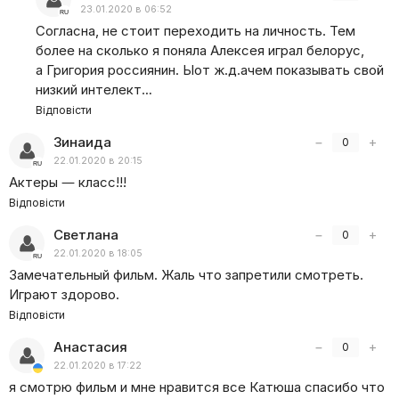
23.01.2020 в 06:52
Согласна, не стоит переходить на личность. Тем
более на сколько я поняла Алексея играл белорус,
а Григория россиянин. Ыот ж.д.ачем показывать свой
низкий интелект…
Відповісти
Зинаида
−
+
0
22.01.2020 в 20:15
Актеры — класс!!!
Відповісти
Светлана
−
+
0
22.01.2020 в 18:05
Замечательный фильм. Жаль что запретили смотреть.
Играют здорово.
Відповісти
Анастасия
−
+
0
22.01.2020 в 17:22
я смотрю фильм и мне нравится все Катюша спасибо что