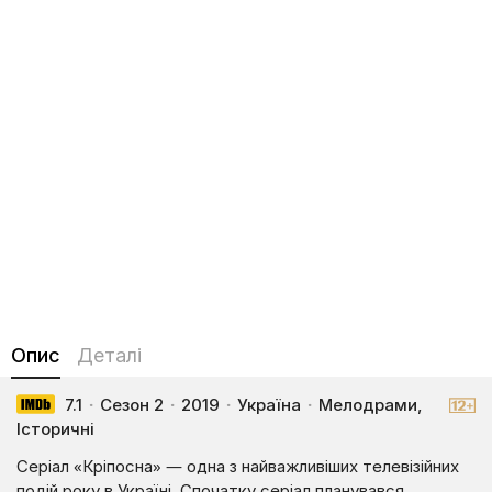
Опис
Деталі
7.1
·
Сезон 2
·
2019
·
Україна
·
Мелодрами,
Історичні
Серіал «Кріпосна» — одна з найважливіших телевізійних
подій року в Україні. Спочатку серіал планувався