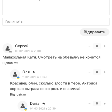
за виживання?
Відправити
Сергей
−
+
0
03.02.2020 в 21:08
Малахольная Катя. Смотреть на обезьяну не хочется.
Відповісти
Эля
−
+
0
11.02.2020 в 08:40
Красавец блин, сколько злости в тебе. Актриса
хорошо сыграла свою роль и она мила!
Відповісти
Daria
−
+
0
04.03.2021 в 20:39