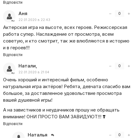
Відповісти
Аня
−
+
0
22.01.2020 в 22:43
Актерская игра на высоте, всех героев. Режиссерская
работа супер. Наслаждение от просмотра, всем
советую, и кто смотрит, так же влюбляются в историю
и в героев!!!
Відповісти
Натали,
−
+
0
22.01.2020 в 21:04
Очень хороший и интересный фильм, особенно
натуральная игра актёров! Ребята, девчата спасибо вам
большое, за доставленное удовольствие просмотра
вашей душевной игры!
А на завистников и неудачников прошу не обращать
внимание! ОНИ ПРОСТО ВАМ ЗАВИДУЮТ!!! ❣️
Відповісти
Наталья
−
+
0