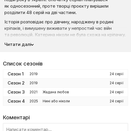
як односезонний, проте творці проєкту вирішили
розділити 48 серій на дві частини.
Історія розповідає про дівчину, народжену в родині
кріпаків, і вимушену виживати у непростий час війн
та революцій. Катерина ніколи не була схожа на кріпачку.
Хрещена мати виховувала дівчину як справжню графиню,
Читати далі
прищеплюючи їй усі необхідні риси, притаманні людям
«блакитної» крові. Проте навіть найвишуканіші манери
не скасовували факту, що Катерина не належала
Список сезонів
до шляхетного роду. 18-річна дівчина була дочкою
найбагатшого поміщика Ніжина Червінського, проте на її
Сезон 1
2019
24 серії
долю все одно випали складні випробування та трагедії.
Сезон 2
2019
24 серії
Каті доведеться пережити не лише втрату найближчих
Сезон 3
2021
Жадана любов
24 серії
людей, а й вступити в боротьбу за власне життя. Вона
Сезон 4
2025
Нині або ніколи
24 серії
опиниться в домі жінки, яка не просто ненавидить її,
а й прагне вбити. Усі ці життєві драми розгортатимуться
на тлі народних повстань та безчинств місцевого
Коментарі
маніяка.
Чим закінчиться для кріпачки ця болісна боротьба