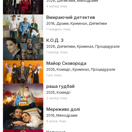
2026, Детективи, Мелодрами
4 місяці тому
Вмираючий детектив
2018, Драми, Кримінал, Детективи
1 тиждень тому
К.О.Д. 3
2026, Детективи, Кримінал, Процедурали
1 місяць тому
Майор Сковорода
2025, Комедії, Кримінал, Процедурали
1 рік тому
раша гудбай
2025, Комедії
2 місяці тому
Мереживо долі
2016, Мелодрами
9 років тому