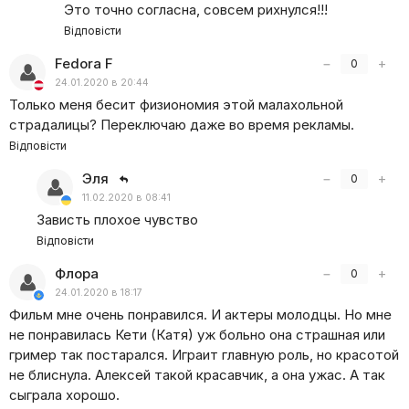
Это точно согласна, совсем рихнулся!!!
Відповісти
Fedora F
−
+
0
24.01.2020 в 20:44
Только меня бесит физиономия этой малахольной
страдалицы? Переключаю даже во время рекламы.
Відповісти
Эля
−
+
0
11.02.2020 в 08:41
Зависть плохое чувство
Відповісти
Флора
−
+
0
24.01.2020 в 18:17
Фильм мне очень понравился. И актеры молодцы. Но мне
не понравилась Кети
(
Катя) уж больно она страшная или
гример так постарался. Играит главную роль, но красотой
не блиснула. Алексей такой красавчик, а она ужас. А так
сыграла хорошо.