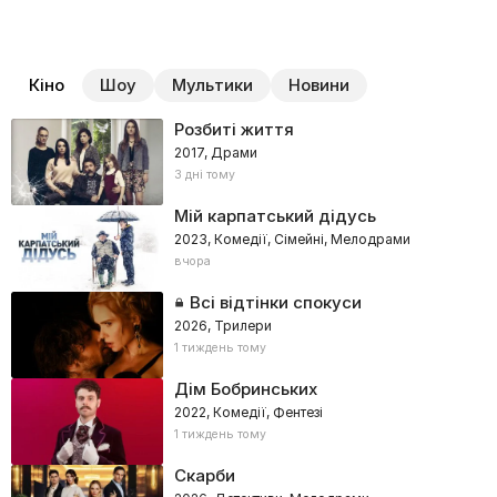
Кіно
Шоу
Мультики
Новини
Розбиті життя
2017, Драми
3 дні тому
Мій карпатський дідусь
2023, Комедії, Сімейні, Мелодрами
вчора
Всі відтінки спокуси
2026, Трилери
1 тиждень тому
Дім Бобринських
2022, Комедії, Фентезі
1 тиждень тому
Скарби