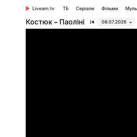
Liveam.tv
ТБ
Серіали
Фільми
Муль
Костюк – Паоліні
08.07.2026