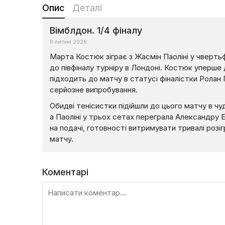
Опис
Деталі
Вімблдон. 1/4 фіналу
8 липня 2026
Марта Костюк зіграє з Жасмін Паоліні у чверть
до півфіналу турніру в Лондоні. Костюк уперше ді
підходить до матчу в статусі фіналістки Ролан
серйозне випробування.
Обидві тенісистки підійшли до цього матчу в ч
а Паоліні у трьох сетах переграла Александру Е
на подачі, готовності витримувати тривалі розі
матчу.
Коментарі