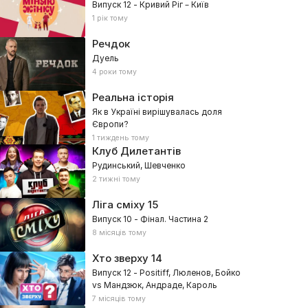
Випуск 12 - Кривий Ріг – Київ
1 рік тому
Речдок
Дуель
4 роки тому
Реальна історія
Як в Україні вирішувалась доля
Європи?
1 тиждень тому
Клуб Дилетантів
Рудинський, Шевченко
2 тижні тому
Ліга сміху
15
Випуск 10 - Фінал. Частина 2
8 місяців тому
Хто зверху
14
Випуск 12 - Positiff, Люленов, Бойко
vs Мандзюк, Андраде, Кароль
7 місяців тому