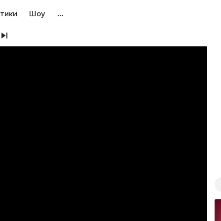
тики
Шоу
…