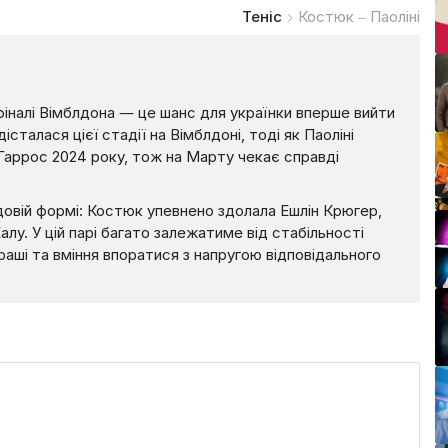
Теніс
Костюк – Паоліні
фіналі Вімблдона — це шанс для українки вперше вийти
сталася цієї стадії на Вімблдоні, тоді як Паоліні
 Гаррос 2024 року, тож на Марту чекає справді
удовій формі: Костюк упевнено здолала Ешлін Крюгер,
алу. У цій парі багато залежатиме від стабільності
граші та вміння впоратися з напругою відповідального