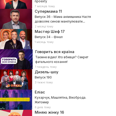
проєкту
7 місяців тому
Супермама
11
Випуск 36 - Мама анімешника Настя
дозволяє синові маніпулювати
собою?
2 місяці тому
Мастер Шеф
17
Випуск 34 - Фінал
1 місяць тому
Говорить вся країна
Таємне відео! Хто вбивця? Секрет
фатального кохання!
1 тиждень тому
Дизель-шоу
Випуск 190
3 тижні тому
Еліас
Кухарчук, Машлятіна, Вікоброда.
Житомир
6 днів тому
Міняю жінку
16