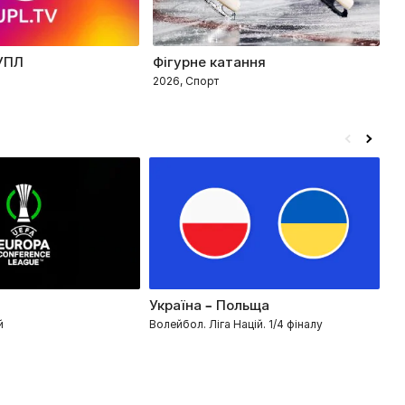
УПЛ
Фігурне катання
Т
2026, Спорт
2
Україна – Польща
Ко
й
Волейбол. Ліга Націй. 1/4 фіналу
Лі