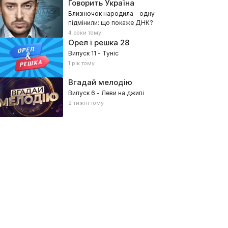
Говорить Україна
Близнючок народила - одну
підмінили: що покаже ДНК?
4 роки тому
Орел і решка
28
Випуск 11 - Туніс
1 рік тому
Вгадай мелодію
Випуск 6 - Леви на джипі
2 тижні тому
LAN FC
КДК
026, Спорт
2026, Спорт