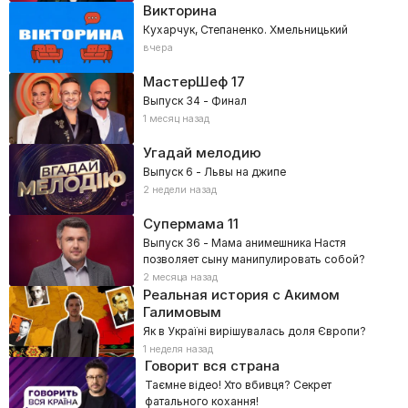
Викторина
Кухарчук, Степаненко. Хмельницький
вчера
МастерШеф
17
Выпуск 34 - Финал
1 месяц назад
Угадай мелодию
Выпуск 6 - Львы на джипе
2 недели назад
Супермама
11
Выпуск 36 - Мама анимешника Настя
позволяет сыну манипулировать собой?
2 месяца назад
Реальная история с Акимом
Галимовым
Як в Україні вирішувалась доля Європи?
1 неделя назад
Говорит вся страна
Таємне відео! Хто вбивця? Секрет
фатального кохання!