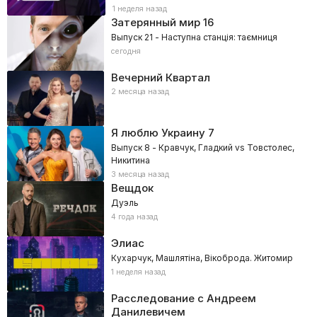
1 неделя назад
Затерянный мир 16
Выпуск 21 - Наступна станція: таємниця
сегодня
Вечерний Квартал
2 месяца назад
Я люблю Украину
7
Выпуск 8 - Кравчук, Гладкий vs Товстолес,
Никитина
3 месяца назад
Вещдок
Дуэль
4 года назад
Элиас
Кухарчук, Машлятіна, Вікоброда. Житомир
1 неделя назад
Расследование с Андреем
Данилевичем