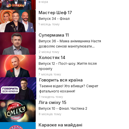
вчора
Мастер Шеф
17
Випуск 34 - Фінал
1 місяць тому
Супермама
11
Випуск 36 - Мама анімешника Настя
дозволяє синові маніпулювати
собою?
2 місяці тому
Холостяк
14
Випуск 12 - Пост-шоу. Життя після
проєкту
7 місяців тому
Говорить вся країна
Таємне відео! Хто вбивця? Секрет
фатального кохання!
1 тиждень тому
Ліга сміху
15
Випуск 10 - Фінал. Частина 2
8 місяців тому
Караоке на майдані