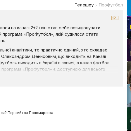
Телешоу
Профутбол
вся на каналі 2+2 і він став себе позиціонувати
а й програма «ПроФутбол», якій судилося стати
ні.
ьної аналітики, то практично єдиний, хто складає
з Олександром Денисовим, що виходить на Каналі
Футбол» виходить в Україні в записі, а канал Футбол
е програма «ПроФутбол» є доступною для всього
 лідирують серед усіх спортивних шоу країни.
вався свій унікальний стиль, що полюбився багатьом —
едньо пов’язані з футболом. Через програму пройшло
ля відходу Леоненка, Кварцяїного та Несмачного канал
 спостерігати таких персонажів як — Олег Венглинський,
Нагорняк та Сергій Кандауров.
ося? Перший гол Пономаренка
ксклюзив. Колектив програми — це, як правило, молоді
ти не банальний телевізійний продукт. Крім того