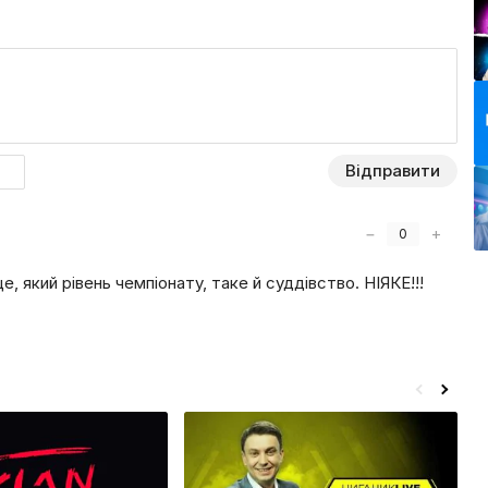
чу Олександру Лободу.
рити правду. У студії учасники дискусії намагаються
рямо називати всі прізвища і те, в чому їх підозрюють.
ії програм «Гра без правил», у якій журналісти 2+2
х розслідувань в українському футболі. Варто
изку документальних фільмів про футбол, а також огляд
Відправити
а телеканал УНІАН, а пізніше взагалі на Youtube.
−
+
0
, який рівень чемпіонату, таке й суддівство. НІЯКЕ!!!