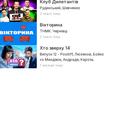
Клуб Дилетантів
Рудинський, Шевченко
2 тижні тому
Вікторина
ТНМК. Чернівці
2 тижні тому
Хто зверху
14
Випуск 12 - Positiff, Люленов, Бойко
vs Мандзюк, Андраде, Кароль
7 місяців тому