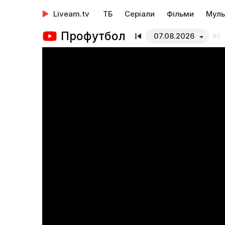
Liveam.tv
ТБ
Серіали
Фільми
Муль
Профутбол
07.08.2026