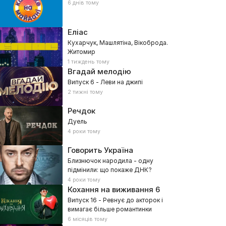
6 днів тому
Еліас
Кухарчук, Машлятіна, Вікоброда.
Житомир
1 тиждень тому
Вгадай мелодію
Випуск 6 - Леви на джипі
2 тижні тому
Речдок
Дуель
4 роки тому
Говорить Україна
Близнючок народила - одну
підмінили: що покаже ДНК?
4 роки тому
Кохання на виживання
6
Випуск 16 - Ревнує до акторок і
вимагає більше романтинки
6 місяців тому