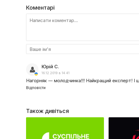
справжньою окрасою шоу можна вважати веду
Коментарі
Один із слоганів програми — ми не боїмося гово
називати все своїми іменами, не замовчувати і п
Логічним продовженням цієї лінії став випуск лін
та телеканалу ZIК провели низку журналістськи
відзначити й інші проекти від цієї команди — н
студії Про Лігу Чемпіонів та Про Лігу Європи.
Починаючи з літа 2020 року, програма перейшла н
Юрій С.
16.12.2019 в 14:41
Нагорняк — молодчинка!!! Найкращий експерт! І ще
Відповісти
Також дивіться