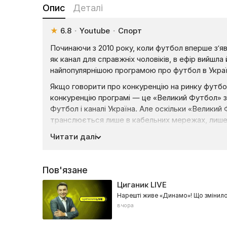
Опис
Деталі
★
6.8
·
Youtube
·
Спорт
Починаючи з 2010 року, коли футбол вперше з’яви
як канал для справжніх чоловіків, в ефір вийшл
найпопулярнішою програмою про футбол в Украї
Якщо говорити про конкуренцію на ринку футбол
конкуренцію програмі — це «Великий Футбол» 
Футбол і каналі Україна. Але оскільки «Великий 
транслюється лише в кабельних мережах, лиш
населення України, а отже й рейтинги програми
Читати далі
Більш ніж через 5 років у шоу вже викристалізу
ведучий Ігор Циганик і два експерти, безпосер
Пов'язане
багато відомих футбольних особистостей і піс
набрав нових експертів і тепер у студії можна
Циганик LIVE
Максим Калініченко, Олександр Іщенко, Сергій 
Нарешті живе «Динамо»! Що змінил
вчора
Фішка «ПроФутбол», крім роботи студії — це е
журналісти, сповнені запалу та натхнення твори