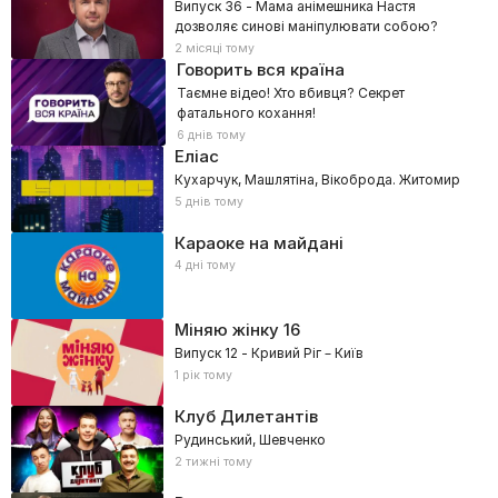
Випуск 36 - Мама анімешника Настя
дозволяє синові маніпулювати собою?
2 місяці тому
Говорить вся країна
Таємне відео! Хто вбивця? Секрет
фатального кохання!
6 днів тому
Еліас
Кухарчук, Машлятіна, Вікоброда. Житомир
5 днів тому
Караоке на майдані
4 дні тому
Міняю жінку
16
Випуск 12 - Кривий Ріг – Київ
1 рік тому
Клуб Дилетантів
Рудинський, Шевченко
2 тижні тому