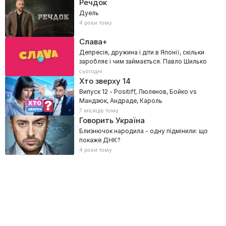
Речдок
Дуель
4 роки тому
Слава+
Депресія, дружина і діти в Японії, скільки
заробляє і чим займається. Павло Шилько
сьогодні
Хто зверху
14
Випуск 12 - Positiff, Люленов, Бойко vs
Мандзюк, Андраде, Кароль
7 місяців тому
Говорить Україна
Близнючок народила - одну підмінили: що
покаже ДНК?
4 роки тому