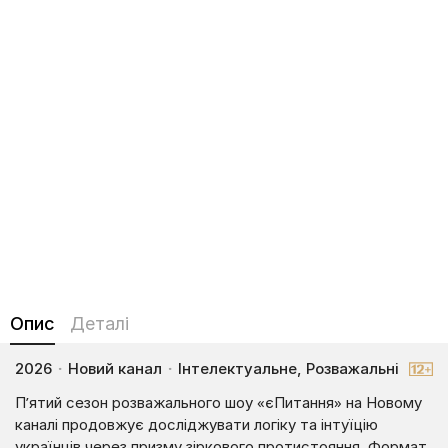
Опис
Деталі
2026
·
Новий канал
·
Інтелектуальне, Розважальні
П’ятий сезон розважального шоу «єПитання» на Новому
каналі продовжує досліджувати логіку та інтуїцію
українців через призму зіркового протистояння. Формат