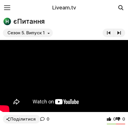
Liveam.tv
єПитання
Сезон 5. Випуск 1
Поділитися
0
0
0