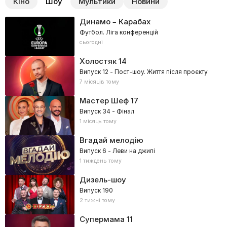
Кіно
Шоу
Мультики
Новини
Динамо – Карабах
Футбол. Ліга конференцій
сьогодні
Холостяк
14
Випуск 12 - Пост-шоу. Життя після проєкту
7 місяців тому
Мастер Шеф
17
Випуск 34 - Фінал
1 місяць тому
Вгадай мелодію
Випуск 6 - Леви на джипі
1 тиждень тому
Дизель-шоу
Випуск 190
2 тижні тому
Супермама
11