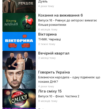
Дуель
4 роки тому
Кохання на виживання
6
Випуск 16 - Ревнує до акторок і вимагає
більше романтинки
6 місяців тому
Вікторина
ТНМК. Чернівці
2 тижні тому
Вечірній квартал
2 місяці тому
Говорить Україна
Близнючок народила - одну підмінили: що
покаже ДНК?
4 роки тому
Ліга сміху
15
Випуск 10 - Фінал. Частина 2
8 місяців тому