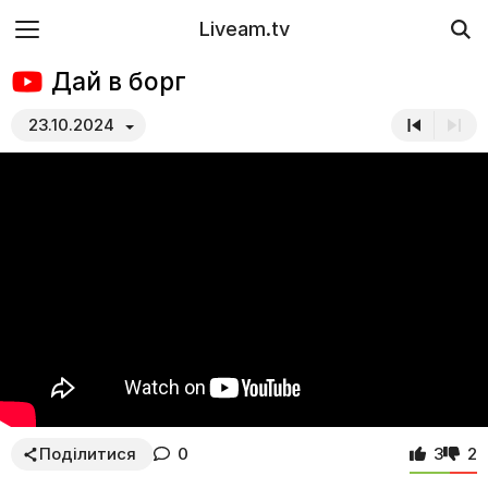
Liveam.tv
Дай в борг
23.10.2024
Поділитися
0
3
2