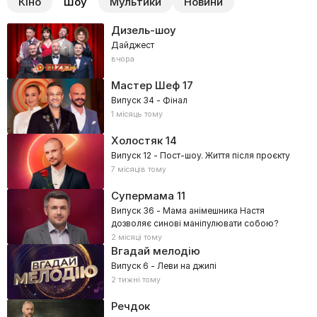
Кіно
Шоу
Мультики
Новини
Дизель-шоу
Дайджест
вчора
Мастер Шеф
17
Випуск 34 - Фінал
1 місяць тому
Холостяк
14
Випуск 12 - Пост-шоу. Життя після проєкту
7 місяців тому
Супермама
11
Випуск 36 - Мама анімешника Настя
дозволяє синові маніпулювати собою?
2 місяці тому
Вгадай мелодію
Випуск 6 - Леви на джипі
2 тижні тому
Речдок