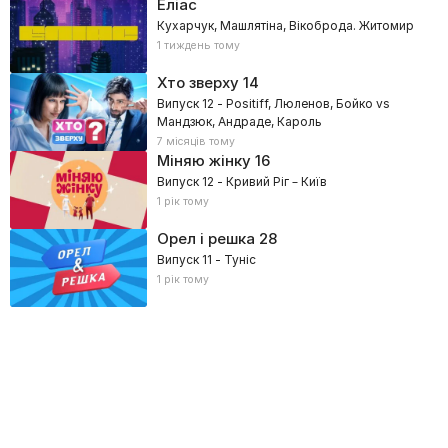
Еліас
Кухарчук, Машлятіна, Вікоброда. Житомир
1 тиждень тому
Хто зверху
14
Випуск 12 - Positiff, Люленов, Бойко vs
Мандзюк, Андраде, Кароль
7 місяців тому
Міняю жінку
16
Випуск 12 - Кривий Ріг – Київ
1 рік тому
Орел і решка
28
Випуск 11 - Туніс
1 рік тому