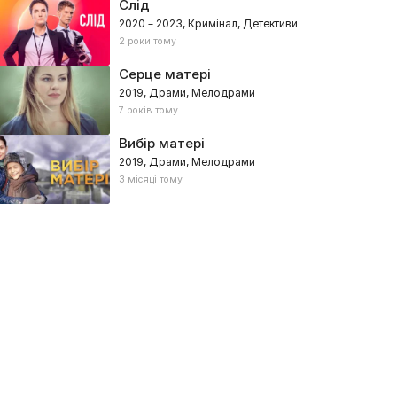
Слід
2020 – 2023, Кримінал, Детективи
2 роки тому
Серце матері
2019, Драми, Мелодрами
7 років тому
Вибір матері
2019, Драми, Мелодрами
3 місяці тому
вінгери 2
Ялинка, кролик, папуга
, Пригоди, Історичні
19, Україна – Комедії, Мелодрами
2007, Україна – Мелодрами, Ко