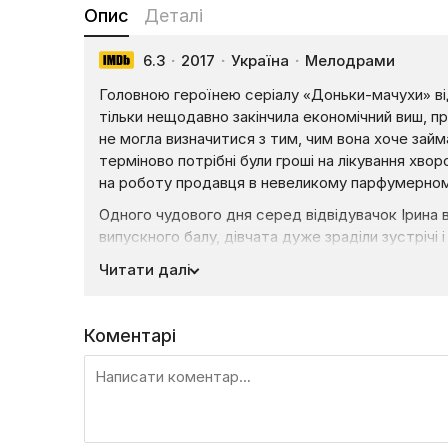
Опис
Деталі
6.3
·
2017
·
Україна
·
Мелодрами
Головною героїнею серіалу «Доньки-мачухи» від
тільки нещодавно закінчила економічний виш, пр
не могла визначитися з тим, чим вона хоче займ
терміново потрібні були гроші на лікування хвор
на роботу продавця в невеликому парфумерному
Одного чудового дня серед відвідувачок Ірина в
випускного балу, дівчата дуже зраділи зустрічі 
дізналася про проблеми Ірини, вона пообіцяла ї
Читати далі
батька Сергія, який володіє фармацевтичною к
З якими проблемами зіткнеться Іра на новому р
в житті?
Коментарі
Дивіться мелодраматичну картину «Доньки-мач