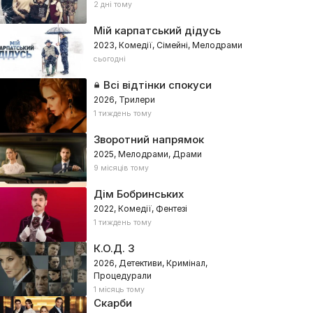
2 дні тому
Мій карпатський дідусь
2023, Комедії, Сімейні, Мелодрами
сьогодні
Всі відтінки спокуси
2026, Трилери
1 тиждень тому
Зворотний напрямок
2025, Мелодрами, Драми
9 місяців тому
Дім Бобринських
2022, Комедії, Фентезі
1 тиждень тому
К.О.Д. 3
2026, Детективи, Кримінал,
Процедурали
1 місяць тому
Скарби