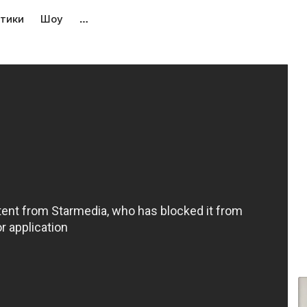
тики
Шоу
…