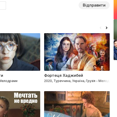
Відправити
ти
Фортеця Хаджибей
С
елодрами
– Мелодрами
2020, Туреччина, Україна, Грузія – Мелодрами
20