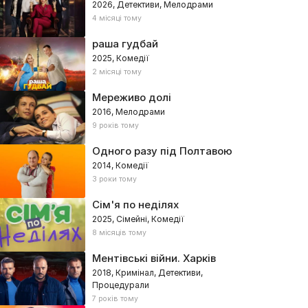
2026, Детективи, Мелодрами
4 місяці тому
раша гудбай
2025, Комедії
2 місяці тому
Мереживо долі
2016, Мелодрами
9 років тому
Одного разу під Полтавою
2014, Комедії
3 роки тому
Сім'я по неділях
2025, Сімейні, Комедії
8 місяців тому
Ментівські війни. Харків
2018, Кримінал, Детективи,
Процедурали
7 років тому