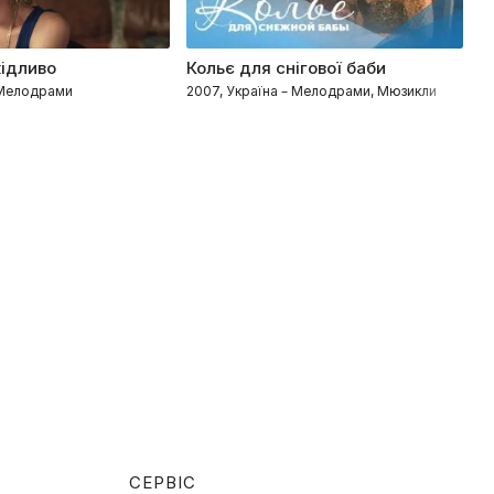
кідливо
Кольє для снігової баби
С
– Мелодрами
2007, Україна – Мелодрами, Мюзикли
2
СЕРВІС