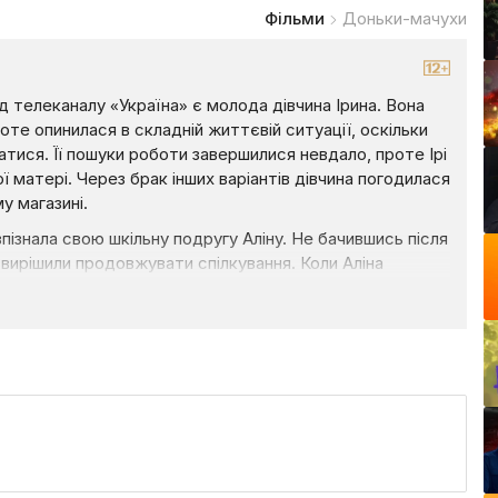
Фільми
Доньки-мачухи
 телеканалу «Україна» є молода дівчина Ірина. Вона
оте опинилася в складній життєвій ситуації, оскільки
атися. Її пошуки роботи завершилися невдало, проте Ірі
ої матері. Через брак інших варіантів дівчина погодилася
 магазині.
пізнала свою шкільну подругу Аліну. Не бачившись після
і вирішили продовжувати спілкування. Коли Аліна
й неодмінно допомогти. Дівчина звернулася до свого
омпанією, з проханням влаштувати подругу на роботу.
обочому місці і чи вдасться їй знайти своє щастя
ухии» на нашому сайті Liveam.TV.