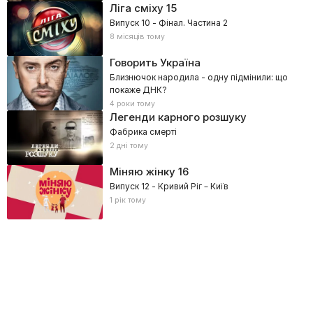
Ліга сміху
15
Випуск 10 - Фінал. Частина 2
8 місяців тому
Говорить Україна
Близнючок народила - одну підмінили: що
покаже ДНК?
4 роки тому
Легенди карного розшуку
Фабрика смерті
2 дні тому
Міняю жінку
16
Випуск 12 - Кривий Ріг – Київ
1 рік тому