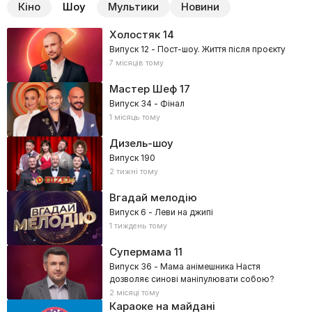
Кіно
Шоу
Мультики
Новини
Холостяк
14
Випуск 12 - Пост-шоу. Життя після проєкту
7 місяців тому
Мастер Шеф
17
Випуск 34 - Фінал
1 місяць тому
Дизель-шоу
Випуск 190
2 тижні тому
Вгадай мелодію
Випуск 6 - Леви на джипі
1 тиждень тому
Супермама
11
Випуск 36 - Мама анімешника Настя
дозволяє синові маніпулювати собою?
2 місяці тому
Караоке на майдані