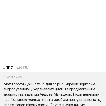
Опис
Деталі
7 червня 2026
Матч проти Данії стане для збірної України черговим
випробуванням у червневому циклі та продовженням
знайомства з ідеями Андреа Мальдери. Після перемоги
над Польщею «синьо-жовті» здобули певну впевненість,
проте тепер рівень опозиції буде значно вищим.