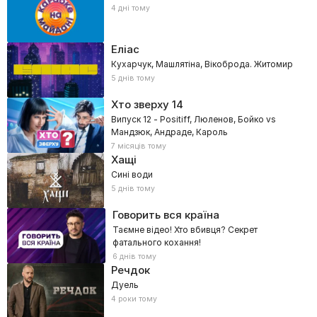
4 дні тому
Еліас
Кухарчук, Машлятіна, Вікоброда. Житомир
5 днів тому
Хто зверху
14
Випуск 12 - Positiff, Люленов, Бойко vs
Мандзюк, Андраде, Кароль
7 місяців тому
Хащі
Сині води
5 днів тому
Говорить вся країна
Таємне відео! Хто вбивця? Секрет
фатального кохання!
6 днів тому
Речдок
Дуель
4 роки тому